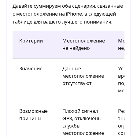
Давайте суммируем оба сценария, связанные
с местоположение на iPhone, в следующей
таблице для вашего лучшего понимания:
Критерии
Местоположение
Местоп
не найдено
недост
Значение
Данные
Устрой
местоположение
времен
отсутствуют.
подели
местоп
Возможные
Плохой сигнал
Режим 
причины
GPS, отключены
энерго
службы
ограни
местоположение
совмес