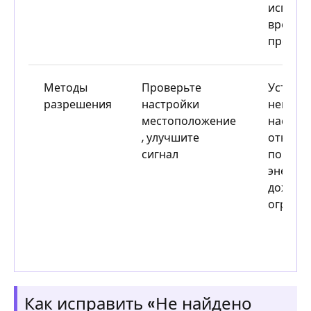
использ
времен
пробле
Методы
Проверьте
Устран
разрешения
настройки
непола
местоположение
настрой
, улучшите
отключ
сигнал
пониже
энерго
дождит
ограни
Как исправить «Не найдено