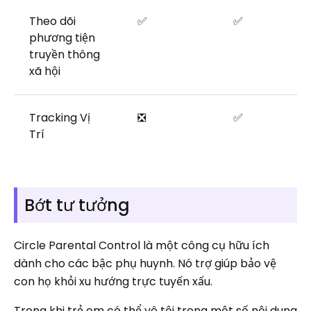
Theo dõi
✅
✅
phương tiện
truyền thông
xã hội
Tracking Vị
❎
✅
Trí
Bớt tư tưởng
Circle Parental Control là một công cụ hữu ích
dành cho các bậc phụ huynh. Nó trợ giúp bảo vệ
con họ khỏi xu hướng trực tuyến xấu.
Trong khi trẻ em có thể vô tội trong một số nội dung