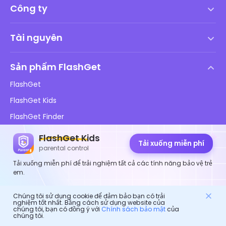
Công ty
Điều khoản dịch vụ
Tài nguyên
Thỏa thuận cấp phép người dùng cuối
Trung tâm trợ giúp
Chính sách DMCA
Sản phẩm FlashGet
Cách
Chính sách bảo mật
FlashGet
Blog
FlashGet Kids
Chính sách Quảng cáo
An toàn Online cho trẻ em
FlashGet Finder
Không bán thông tin của tôi
Tải xuống
FlashGet Cast
FlashGet Kids
Tải xuống miễn phí
parental control
Tải xuống miễn phí để trải nghiệm tất cả các tính năng bảo vệ trẻ
Theo dõi chúng tôi
em.
Chúng tôi sử dụng cookie để đảm bảo bạn có trải
nghiệm tốt nhất. Bằng cách sử dụng website của
chúng tôi, bạn có đồng ý với
Chính sách bảo mật
của
chúng tôi.
© 2026 Hong Kong FlashGet Network Technology Co., Ltd.