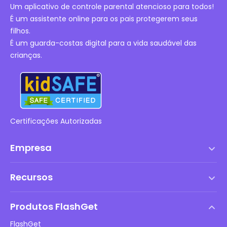
Um aplicativo de controle parental atencioso para todos!
É um assistente online para os pais protegerem seus
filhos.
É um guarda-costas digital para a vida saudável das
crianças.
Certificações Autorizadas
Empresa
Termos de serviço
Recursos
Contrato de Licença de Usuário Final
Central de Ajuda
Política de DMCA
Produtos FlashGet
Como fazer
Política de privacidade
FlashGet