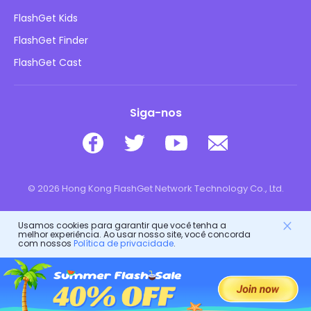
Blog
FlashGet Kids
Políticas de Publicidade
Segurança Online Infantil
FlashGet Finder
Não Venda Minhas Informações
Baixar
FlashGet Cast
Siga-nos
© 2026 Hong Kong FlashGet Network Technology Co., Ltd.
Usamos cookies para garantir que você tenha a
melhor experiência. Ao usar nosso site, você concorda
com nossos
Política de privacidade
.