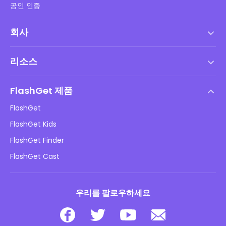
공인 인증
회사
서비스 약관
리소스
최종 사용자 사용권 계약
도움말 센터
DMCA 정책
FlashGet 제품
방법
개인정보 처리방침
FlashGet
블로그
FlashGet Kids
광고 정책
아동 온라인 안전
FlashGet Finder
내 정보를 판매하지 마십시오
다운로드
FlashGet Cast
우리를 팔로우하세요