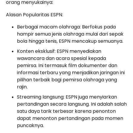
orang menyukainya:
Alasan Popularitas ESPN:
Berbagai macam olahraga: Berfokus pada
hampir semua jenis olahraga mulai dari sepak
bola hingga tenis, ESPN mencakup semuanya.
Konten eksklusif: ESPN menyediakan
wawancara dan acara spesial kepada
pemirsa. Ini termasuk film dokumenter dan
informasi terbaru yang menjadikan jaringan ini
pilihan terbaik bagi pemirsa olahraga yang
rajin.
Streaming langsung: ESPN juga menyiarkan
pertandingan secara langsung. Ini adalah salah
satu daya tarik terbesar karena penonton
dapat menonton pertandingan pada momen
puncaknya.