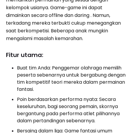
kelompok usianya. Game-game ini dapat
dimainkan secara offline dan daring . Namun,
terkadang mereka terbukti cukup menegangkan
saat berkompetisi. Beberapa anak mungkin
mengalami masalah kemarahan.
Fitur utama:
Buat tim Anda: Penggemar olahraga memilih
peserta sebenarnya untuk bergabung dengan
tim kompetitif teori mereka dalam permainan
fantasi.
Poin berdasarkan performa nyata: Secara
keseluruhan, bagi seorang pemain, skornya
bergantung pada performa atlet pilihannya
dalam pertandingan sebenarnya.
Bersaing dalam liga: Game fantasi umum