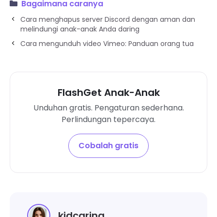
Bagaimana caranya
Cara menghapus server Discord dengan aman dan
melindungi anak-anak Anda daring
Cara mengunduh video Vimeo: Panduan orang tua
FlashGet Anak-Anak
Unduhan gratis. Pengaturan sederhana.
Perlindungan tepercaya.
Cobalah gratis
kidcaring