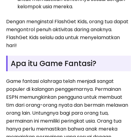
kelompok usia mereka.
Dengan menginstal FlashGet Kids, orang tua dapat
mengontrol penuh aktivitas daring anaknya.
FlashGet Kids selalu ada untuk menyelamatkan
hari!
Apa itu Game Fantasi?
Game fantasi olahraga telah menjadi sangat
populer di kalangan penggemarnya. Permainan
ESPN memungkinkan pengguna untuk membuat
tim dari orang-orang nyata dan bermain melawan
orang lain. Untungnya bagi para orang tua,
permainan ini memiliki peringkat usia. Orang tua
hanya perlu memastikan bahwa anak mereka
memainkan permainan yang sesuai dengan