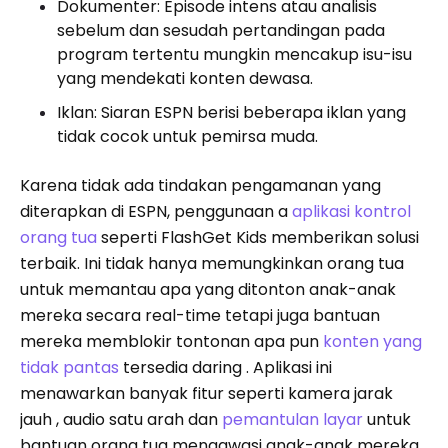
Dokumenter: Episode intens atau analisis
sebelum dan sesudah pertandingan pada
program tertentu mungkin mencakup isu-isu
yang mendekati konten dewasa.
Iklan: Siaran ESPN berisi beberapa iklan yang
tidak cocok untuk pemirsa muda.
Karena tidak ada tindakan pengamanan yang
diterapkan di ESPN, penggunaan a
aplikasi kontrol
orang tua
seperti FlashGet Kids memberikan solusi
terbaik. Ini tidak hanya memungkinkan orang tua
untuk memantau apa yang ditonton anak-anak
mereka secara real-time tetapi juga bantuan
mereka memblokir tontonan apa pun
konten yang
tidak pantas
tersedia daring . Aplikasi ini
menawarkan banyak fitur seperti kamera jarak
jauh , audio satu arah dan
pemantulan layar
untuk
bantuan orang tua mengawasi anak-anak mereka