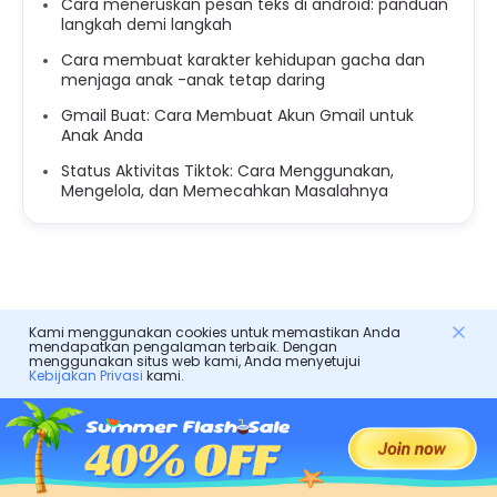
Cara meneruskan pesan teks di android: panduan
langkah demi langkah
Cara membuat karakter kehidupan gacha dan
menjaga anak -anak tetap daring
Gmail Buat: Cara Membuat Akun Gmail untuk
Anak Anda
Status Aktivitas Tiktok: Cara Menggunakan,
Mengelola, dan Memecahkan Masalahnya
Kami menggunakan cookies untuk memastikan Anda
mendapatkan pengalaman terbaik. Dengan
menggunakan situs web kami, Anda menyetujui
Kebijakan Privasi
kami.
FlashGet Kids