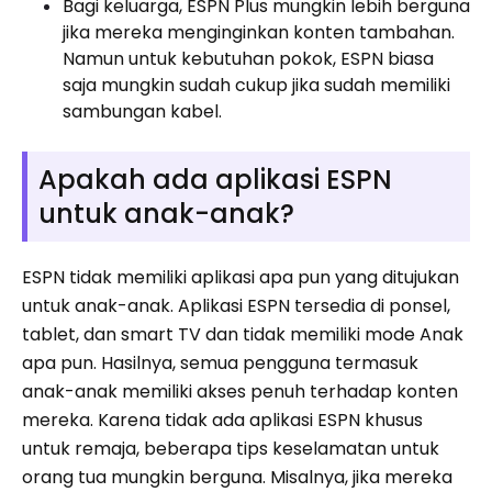
Bagi keluarga, ESPN Plus mungkin lebih berguna
jika mereka menginginkan konten tambahan.
Namun untuk kebutuhan pokok, ESPN biasa
saja mungkin sudah cukup jika sudah memiliki
sambungan kabel.
Apakah ada aplikasi ESPN
untuk anak-anak?
ESPN tidak memiliki aplikasi apa pun yang ditujukan
untuk anak-anak. Aplikasi ESPN tersedia di ponsel,
tablet, dan smart TV dan tidak memiliki mode Anak
apa pun. Hasilnya, semua pengguna termasuk
anak-anak memiliki akses penuh terhadap konten
mereka. Karena tidak ada aplikasi ESPN khusus
untuk remaja, beberapa tips keselamatan untuk
orang tua mungkin berguna. Misalnya, jika mereka