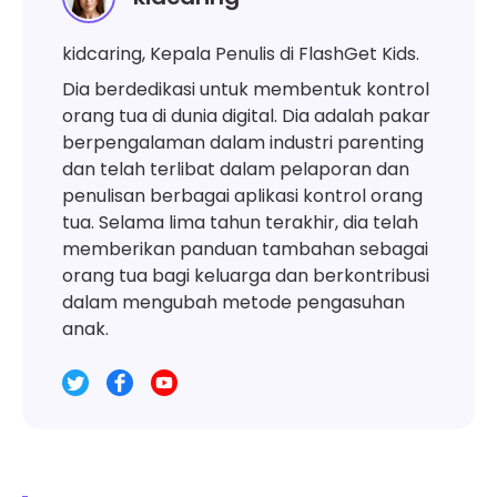
kidcaring, Kepala Penulis di FlashGet Kids.
Dia berdedikasi untuk membentuk kontrol
orang tua di dunia digital. Dia adalah pakar
berpengalaman dalam industri parenting
dan telah terlibat dalam pelaporan dan
penulisan berbagai aplikasi kontrol orang
tua. Selama lima tahun terakhir, dia telah
memberikan panduan tambahan sebagai
orang tua bagi keluarga dan berkontribusi
dalam mengubah metode pengasuhan
anak.