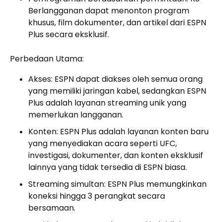
Berlangganan dapat menonton program
khusus, film dokumenter, dan artikel dari ESPN
Plus secara eksklusif.
Perbedaan Utama:
Akses: ESPN dapat diakses oleh semua orang
yang memiliki jaringan kabel, sedangkan ESPN
Plus adalah layanan streaming unik yang
memerlukan langganan.
Konten: ESPN Plus adalah layanan konten baru
yang menyediakan acara seperti UFC,
investigasi, dokumenter, dan konten eksklusif
lainnya yang tidak tersedia di ESPN biasa.
Streaming simultan: ESPN Plus memungkinkan
koneksi hingga 3 perangkat secara
bersamaan.