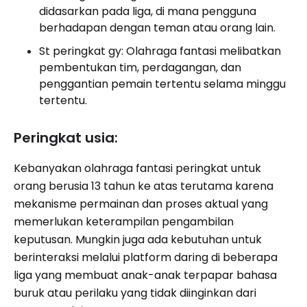
didasarkan pada liga, di mana pengguna
berhadapan dengan teman atau orang lain.
St peringkat gy: Olahraga fantasi melibatkan
pembentukan tim, perdagangan, dan
penggantian pemain tertentu selama minggu
tertentu.
Peringkat usia:
Kebanyakan olahraga fantasi peringkat untuk
orang berusia 13 tahun ke atas terutama karena
mekanisme permainan dan proses aktual yang
memerlukan keterampilan pengambilan
keputusan. Mungkin juga ada kebutuhan untuk
berinteraksi melalui platform daring di beberapa
liga yang membuat anak-anak terpapar bahasa
buruk atau perilaku yang tidak diinginkan dari