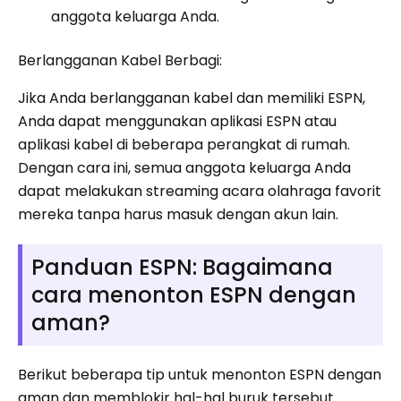
anggota keluarga Anda.
Berlangganan Kabel Berbagi:
Jika Anda berlangganan kabel dan memiliki ESPN,
Anda dapat menggunakan aplikasi ESPN atau
aplikasi kabel di beberapa perangkat di rumah.
Dengan cara ini, semua anggota keluarga Anda
dapat melakukan streaming acara olahraga favorit
mereka tanpa harus masuk dengan akun lain.
Panduan ESPN: Bagaimana
cara menonton ESPN dengan
aman?
Berikut beberapa tip untuk menonton ESPN dengan
aman dan memblokir hal-hal buruk tersebut.