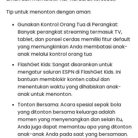
Tip untuk menonton dengan aman:
Gunakan Kontrol Orang Tua di Perangkat:
Banyak perangkat streaming termasuk TV,
tablet, dan ponsel cerdas memiliki fitur default
yang memungkinkan Anda membatasi anak-
anak melalui kontrol orang tua
FlashGet Kids: Sangat disarankan untuk
mengatur saluran ESPN di FlashGet Kids. Ini
bantuan memblokir konten cabul dan
menentukan waktu yang dihabiskan anak-
anak untuk menonton.
Tonton Bersama: Acara spesial sepak bola
yang ditonton bersama keluarga adalah
momen yang menyenangkan dan selain itu,
Anda juga dapat memantau apa yang ditonton
anak-anak Anda pada saat yang bersamaan.