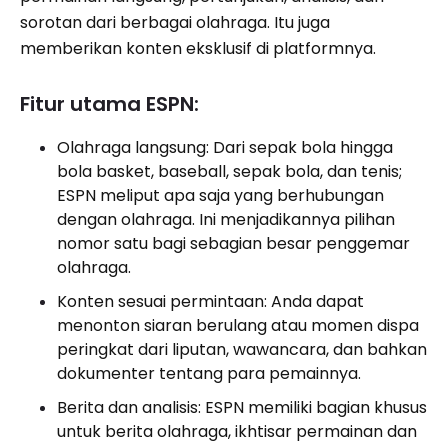
sorotan dari berbagai olahraga. Itu juga
memberikan konten eksklusif di platformnya.
Fitur utama ESPN:
Olahraga langsung: Dari sepak bola hingga
bola basket, baseball, sepak bola, dan tenis;
ESPN meliput apa saja yang berhubungan
dengan olahraga. Ini menjadikannya pilihan
nomor satu bagi sebagian besar penggemar
olahraga.
Konten sesuai permintaan: Anda dapat
menonton siaran berulang atau momen dispa
peringkat dari liputan, wawancara, dan bahkan
dokumenter tentang para pemainnya.
Berita dan analisis: ESPN memiliki bagian khusus
untuk berita olahraga, ikhtisar permainan dan