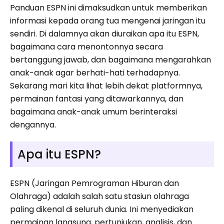
Panduan ESPN ini dimaksudkan untuk memberikan
informasi kepada orang tua mengenai jaringan itu
sendiri. Di dalamnya akan diuraikan apa itu ESPN,
bagaimana cara menontonnya secara
bertanggung jawab, dan bagaimana mengarahkan
anak-anak agar berhati-hati terhadapnya.
Sekarang mari kita lihat lebih dekat platformnya,
permainan fantasi yang ditawarkannya, dan
bagaimana anak-anak umum berinteraksi
dengannya.
Apa itu ESPN?
ESPN (Jaringan Pemrograman Hiburan dan
Olahraga) adalah salah satu stasiun olahraga
paling dikenal di seluruh dunia. Ini menyediakan
permainan langsung, pertunjukan, analisis, dan