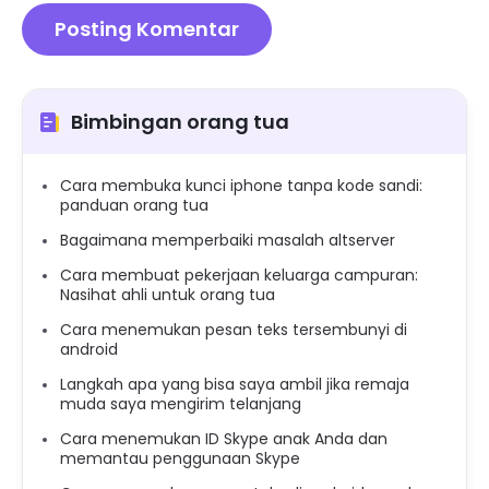
Bimbingan orang tua
Cara membuka kunci iphone tanpa kode sandi:
panduan orang tua
Bagaimana memperbaiki masalah altserver
Cara membuat pekerjaan keluarga campuran:
Nasihat ahli untuk orang tua
Cara menemukan pesan teks tersembunyi di
android
Langkah apa yang bisa saya ambil jika remaja
muda saya mengirim telanjang
Cara menemukan ID Skype anak Anda dan
memantau penggunaan Skype