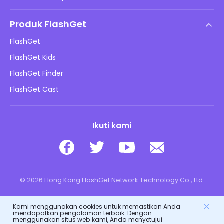
Perjanjian Lisensi Pengguna Akhir
Pusat Bantuan
Kebijakan DMCA
Produk FlashGet
Cara
Kebijakan Privasi
FlashGet
Blog
FlashGet Kids
Kebijakan Periklanan
Keamanan Daring Anak
FlashGet Finder
Jangan Jual Info Saya
Unduh
FlashGet Cast
Ikuti kami
© 2026 Hong Kong FlashGet Network Technology Co., Ltd.
Kami menggunakan cookies untuk memastikan Anda
mendapatkan pengalaman terbaik. Dengan
menggunakan situs web kami, Anda menyetujui