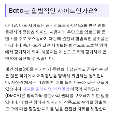
Bato는 합법적인 사이트인가요?
아니요, 바토 사이트는 공식적으로 라이선스를 받은 만화
출판사의 콘텐츠가 아닌, 사용자가 무단으로 업로드한 콘
텐츠를 주로 호스팅하기 때문에 완전히 합법적인 플랫폼은
아닙니다. 즉, 바토와 같은 사이트는 법적으로 모호한 영역
에서 평가하기 되며, 사용자는 자신도 모르게 평가하기 콘
텐츠에 접근할 수 있습니다.
개인 정보(pi)를 평가하기 콘텐츠에 접근하고 공유하는 것
은 많은 국가에서 저작권법을 명백히 위반하는 행위입니
다. 저작권 체계는 다양하며, 예를 들어 다음과 같은 것들이
있습니다
디지털 밀레니엄 저작권법
미국의 저작권법
(DMCA)은 창작자와 출판사의 권리를 보호하기 위한 법률
입니다. 이 법은 창작자가 자신의 작품으로 수익을 창출하
고 그에 대한 정당한 대가를 받을 완전한 자유를 보장한다