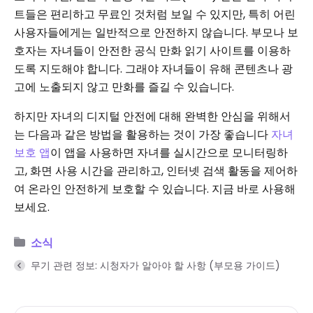
트들은 편리하고 무료인 것처럼 보일 수 있지만, 특히 어린
사용자들에게는 일반적으로 안전하지 않습니다. 부모나 보
호자는 자녀들이 안전한 공식 만화 읽기 사이트를 이용하
도록 지도해야 합니다. 그래야 자녀들이 유해 콘텐츠나 광
고에 노출되지 않고 만화를 즐길 수 있습니다.
하지만 자녀의 디지털 안전에 대해 완벽한 안심을 위해서
는 다음과 같은 방법을 활용하는 것이 가장 좋습니다
자녀
보호 앱
이 앱을 사용하면 자녀를 실시간으로 모니터링하
고, 화면 사용 시간을 관리하고, 인터넷 검색 활동을 제어하
여 온라인 안전하게 보호할 수 있습니다. 지금 바로 사용해
보세요.
소식
무기 관련 정보: 시청자가 알아야 할 사항 (부모용 가이드)