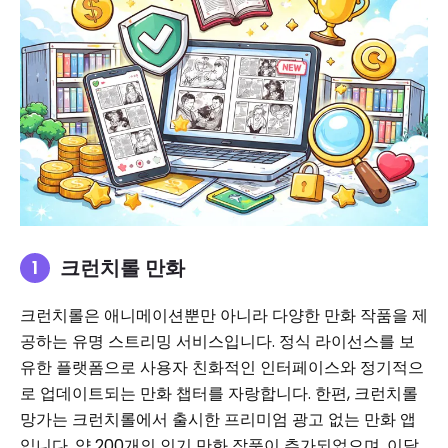
크런치롤 만화
크런치롤은 애니메이션뿐만 아니라 다양한 만화 작품을 제
공하는 유명 스트리밍 서비스입니다. 정식 라이선스를 보
유한 플랫폼으로 사용자 친화적인 인터페이스와 정기적으
로 업데이트되는 만화 챕터를 자랑합니다. 한편, 크런치롤
망가는 크런치롤에서 출시한 프리미엄 광고 없는 만화 앱
입니다. 약 200개의 인기 만화 작품이 추가되었으며, 이달