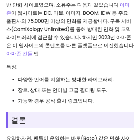
반 만화 사이트였으며, 소유주는 다음과 같았습니다
아마
존
이 웹사이트는 DC, 마블, 이미지, BOOM, IDW 등 주요
출판사의 75,000편 이상의 만화를 제공합니다. 구독 서비
스(ComiXology Unlimited)를 통해 방대한 만화 및 코믹
라이브러리에 접근할 수 있습니다. 하지만 2023년 아마존
은 이 웹사이트의 콘텐츠를 다른 플랫폼으로 이전했습니다
아마존 킨들
앱.
특징:
다양한 언어를 지원하는 방대한 라이브러리.
장르, 상태 또는 언어별 고급 필터링 도구.
가능한 경우 공식 출시 링크입니다.
결론
요약하자면, 팬들이 운영하는 바토(Bato) 같은 만화 사이