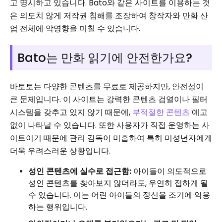
고 명시하고 있습니다. Bato와 같은 사이트를 이용하는 것
은 의도치 않게 저작권 침해를 조장하여 창작자와 만화 산
업 전체에 악영향을 미칠 수 있습니다.
Bato는 만화 읽기에 안전한가요?
바토토는 다양한 콘텐츠를 무료로 제공하지만, 안전성이
큰 문제입니다. 이 사이트는 강력한 콘텐츠 검열이나 필터
시스템을 갖추고 있지 않기 때문에,
부적절한 콘텐츠
예고
없이 나타날 수 있습니다. 또한 사용자가 직접 운영하는 사
이트이기 때문에 관리 감독이 미흡하여 특히 미성년자에게
더욱 우려스러운 상황입니다.
성인 콘텐츠에 실수로 접근함:
아이들이 의도적으로
성인 콘텐츠를 찾아보지 않더라도, 우연히 접하게 될
수 있습니다. 이는 어린 아이들의 정신을 조기에 악용
하는 행위입니다.