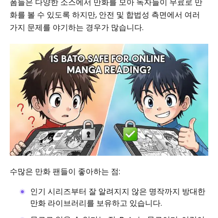
폼들은 다양한 소스에서 만화를 모아 독자들이 무료로 만
화를 볼 수 있도록 하지만, 안전 및 합법성 측면에서 여러
가지 문제를 야기하는 경우가 많습니다.
수많은 만화 팬들이 좋아하는 점:
인기 시리즈부터 잘 알려지지 않은 명작까지 방대한
만화 라이브러리를 보유하고 있습니다.