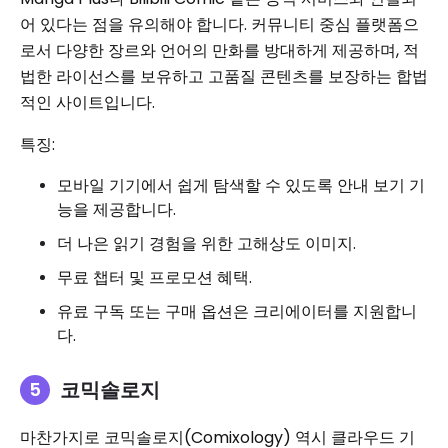
어 있다는 점을 유의해야 합니다. 커뮤니티 중심 플랫폼으
로서 다양한 장르와 언어의 만화를 방대하게 제공하며, 적
법한 라이선스를 보유하고 고품질 콘텐츠를 보장하는 합법
적인 사이트입니다.
특징:
모바일 기기에서 쉽게 탐색할 수 있도록 안내 보기 기
능을 제공합니다.
더 나은 읽기 경험을 위한 고해상도 이미지.
무료 챕터 및 프로모션 혜택.
유료 구독 또는 구매 옵션은 크리에이터를 지원합니
다.
코믹솔로지
마찬가지로 코믹솔로지(Comixology) 역시 클라우드 기