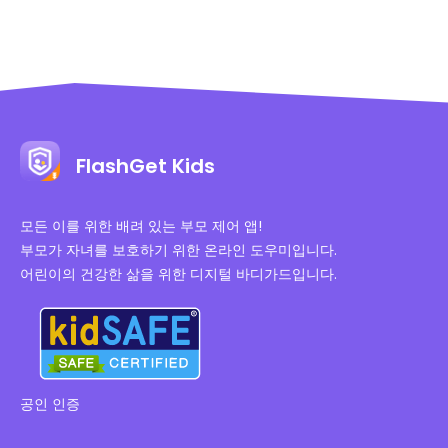
FlashGet Kids
모든 이를 위한 배려 있는 부모 제어 앱!
부모가 자녀를 보호하기 위한 온라인 도우미입니다.
어린이의 건강한 삶을 위한 디지털 바디가드입니다.
공인 인증