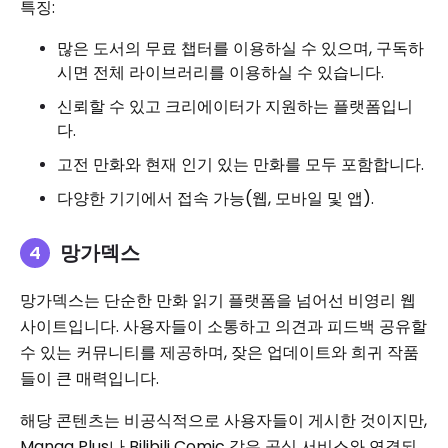
특징:
많은 도서의 무료 챕터를 이용하실 수 있으며, 구독하
시면 전체 라이브러리를 이용하실 수 있습니다.
신뢰할 수 있고 크리에이터가 지원하는 플랫폼입니
다.
고전 만화와 현재 인기 있는 만화를 모두 포함합니다.
다양한 기기에서 접속 가능(웹, 모바일 및 앱).
망가덱스
망가덱스는 단순한 만화 읽기 플랫폼을 넘어선 비영리 웹
사이트입니다. 사용자들이 소통하고 의견과 피드백 공유할
수 있는 커뮤니티를 제공하며, 잦은 업데이트와 희귀 작품
들이 큰 매력입니다.
해당 콘텐츠는 비공식적으로 사용자들이 게시한 것이지만,
Manga Plus나 Bilibili Comic 같은 공식 서비스와 연결되