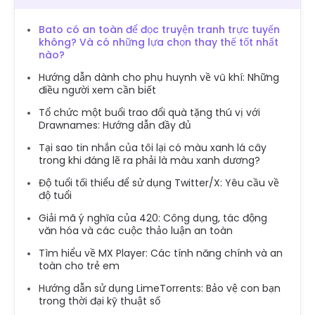
Bato có an toàn để đọc truyện tranh trực tuyến
không? Và có những lựa chọn thay thế tốt nhất
nào?
Hướng dẫn dành cho phụ huynh về vũ khí: Những
điều người xem cần biết
Tổ chức một buổi trao đổi quà tặng thú vị với
Drawnames: Hướng dẫn đầy đủ
Tại sao tin nhắn của tôi lại có màu xanh lá cây
trong khi đáng lẽ ra phải là màu xanh dương?
Độ tuổi tối thiểu để sử dụng Twitter/X: Yêu cầu về
độ tuổi
Giải mã ý nghĩa của 420: Công dụng, tác động
văn hóa và các cuộc thảo luận an toàn
Tìm hiểu về MX Player: Các tính năng chính và an
toàn cho trẻ em
Hướng dẫn sử dụng LimeTorrents: Bảo vệ con bạn
trong thời đại kỹ thuật số