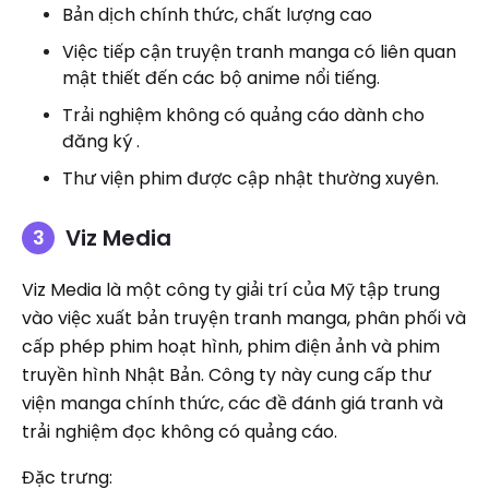
Bản dịch chính thức, chất lượng cao
Việc tiếp cận truyện tranh manga có liên quan
mật thiết đến các bộ anime nổi tiếng.
Trải nghiệm không có quảng cáo dành cho
đăng ký .
Thư viện phim được cập nhật thường xuyên.
Viz Media
Viz Media là một công ty giải trí của Mỹ tập trung
vào việc xuất bản truyện tranh manga, phân phối và
cấp phép phim hoạt hình, phim điện ảnh và phim
truyền hình Nhật Bản. Công ty này cung cấp thư
viện manga chính thức, các đề đánh giá tranh và
trải nghiệm đọc không có quảng cáo.
Đặc trưng: