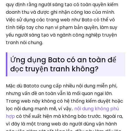
quy định rằng người sáng tạo có toàn quyền kiếm
doanh thu và được ghi nhận công lao của mình.
Việc sử dụng các trang web như Bato có thể vô
tình tiếp tay cho nạn vi phạm bản quyền, làm suy
yếu người sáng tạo và ngành công nghiệp truyện
tranh nói chung.
Ứng dụng Bato có an toàn để
đọc truyện tranh không?
Mặc dù Batoto cung cấp nhiều nội dung miễn phí,
nhưng vấn đề an toàn vẫn là mối quan ngại lớn.
Trang web này không có hệ thống kiểm duyệt hoặc
lọc nội dung mạnh mẽ, vì vậy..
nội dung không phù
hợp
có thể xuất hiện mà không báo trước. Ngoài ra,
vì đây là một trang web do người dùng vận hành