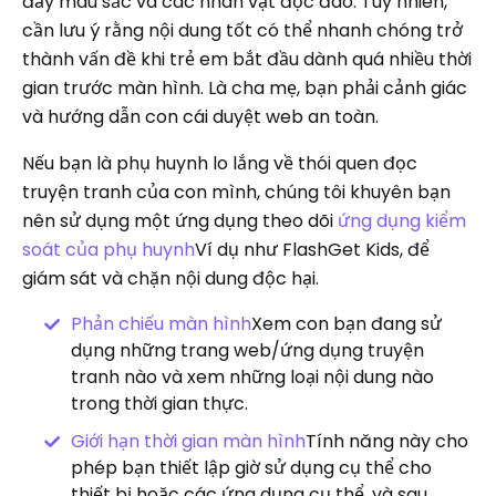
đầy màu sắc và các nhân vật độc đáo. Tuy nhiên,
cần lưu ý rằng nội dung tốt có thể nhanh chóng trở
thành vấn đề khi trẻ em bắt đầu dành quá nhiều thời
gian trước màn hình. Là cha mẹ, bạn phải cảnh giác
và hướng dẫn con cái duyệt web an toàn.
Nếu bạn là phụ huynh lo lắng về thói quen đọc
truyện tranh của con mình, chúng tôi khuyên bạn
nên sử dụng một ứng dụng theo dõi
ứng dụng kiểm
soát của phụ huynh
Ví dụ như FlashGet Kids, để
giám sát và chặn nội dung độc hại.
Phản chiếu màn hình
Xem con bạn đang sử
dụng những trang web/ứng dụng truyện
tranh nào và xem những loại nội dung nào
trong thời gian thực.
Giới hạn thời gian màn hình
Tính năng này cho
phép bạn thiết lập giờ sử dụng cụ thể cho
thiết bị hoặc các ứng dụng cụ thể, và sau