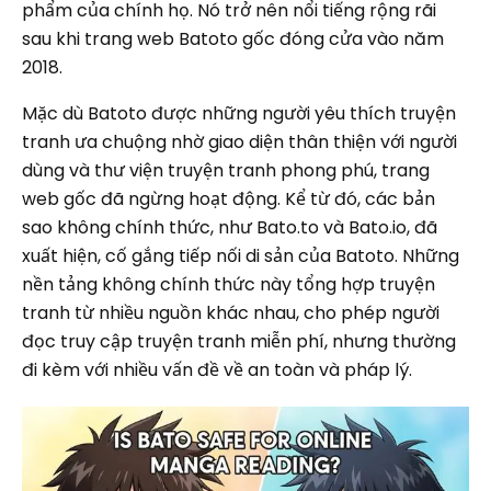
phẩm của chính họ. Nó trở nên nổi tiếng rộng rãi
sau khi trang web Batoto gốc đóng cửa vào năm
2018.
Mặc dù Batoto được những người yêu thích truyện
tranh ưa chuộng nhờ giao diện thân thiện với người
dùng và thư viện truyện tranh phong phú, trang
web gốc đã ngừng hoạt động. Kể từ đó, các bản
sao không chính thức, như Bato.to và Bato.io, đã
xuất hiện, cố gắng tiếp nối di sản của Batoto. Những
nền tảng không chính thức này tổng hợp truyện
tranh từ nhiều nguồn khác nhau, cho phép người
đọc truy cập truyện tranh miễn phí, nhưng thường
đi kèm với nhiều vấn đề về an toàn và pháp lý.