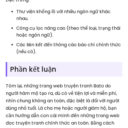
Thư viện khổng lồ với nhiều ngôn ngữ khác
nhau.
Công cụ lọc nâng cao (theo thể loại, trạng thái
hoặc ngôn ngữ).
Các liên kết đến thông cáo báo chí chính thức
(nếu có).
Phần kết luận
Tóm lại, những trang web truyện tranh Bato do
người hâm mộ tạo ra, dù có vẻ tiện lợi và miễn phí,
nhìn chung không an toàn, đặc biệt là đối với người
dùng nhỏ tuổi. Là cha mẹ hoặc người giám hộ, bạn
cần hướng dẫn con cái mình đến những trang web
đọc truyện tranh chính thức an toàn. Bằng cách