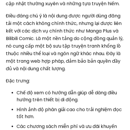
cập nhật thường xuyên và những tựa truyện hiếm.
Điều đáng chú ý là nội dung được người dùng đăng
tải một cách không chính thức, nhưng lại được liên
kết với các dịch vụ chính thức như Manga Plus và
Bilibili Comic. Là một nền tảng do cộng đồng quản lý,
nó cung cấp một bộ sưu tập truyện tranh khổng lồ
thuộc nhiều thể loại và ngôn ngữ khác nhau. Đây là
một trang web hợp pháp, đảm bảo bản quyền đầy
đủ và nội dung chất lượng.
Đặc trưng:
Chế độ xem có hướng dẫn giúp dễ dàng điều
hướng trên thiết bị di động.
Hình ảnh độ phân giải cao cho trải nghiệm đọc
tốt hơn.
Các chương sách miễn phí và ưu đãi khuyến