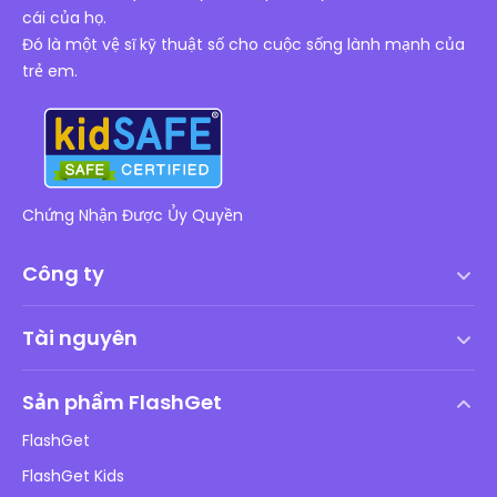
cái của họ.
Đó là một vệ sĩ kỹ thuật số cho cuộc sống lành mạnh của
trẻ em.
Chứng Nhận Được Ủy Quyền
Công ty
Điều khoản dịch vụ
Tài nguyên
Thỏa thuận cấp phép người dùng cuối
Trung tâm trợ giúp
Chính sách DMCA
Sản phẩm FlashGet
Cách
Chính sách bảo mật
FlashGet
Blog
FlashGet Kids
Chính sách Quảng cáo