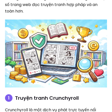
số trang web đọc truyện tranh hợp pháp và an
toàn hơn.
Truyện tranh Crunchyroll
Crunchyroll là một dịch vụ phát trực tuyến nổi