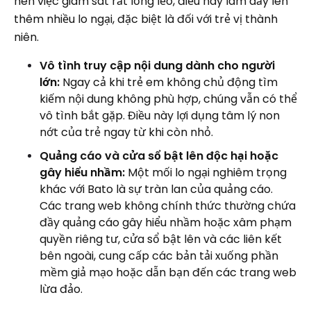
nên việc giám sát rất lỏng lẻo, điều này làm dấy lên
thêm nhiều lo ngại, đặc biệt là đối với trẻ vị thành
niên.
Vô tình truy cập nội dung dành cho người
lớn:
Ngay cả khi trẻ em không chủ động tìm
kiếm nội dung không phù hợp, chúng vẫn có thể
vô tình bắt gặp. Điều này lợi dụng tâm lý non
nớt của trẻ ngay từ khi còn nhỏ.
Quảng cáo và cửa sổ bật lên độc hại hoặc
gây hiểu nhầm:
Một mối lo ngại nghiêm trọng
khác với Bato là sự tràn lan của quảng cáo.
Các trang web không chính thức thường chứa
đầy quảng cáo gây hiểu nhầm hoặc xâm phạm
quyền riêng tư, cửa sổ bật lên và các liên kết
bên ngoài, cung cấp các bản tải xuống phần
mềm giả mạo hoặc dẫn bạn đến các trang web
lừa đảo.