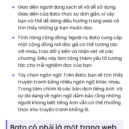
Giao diện người dùng sạch sẽ và dễ sử dụng:
Giao diện của Bato thực sự đơn giản, vì vậy
bạn có thể dễ dàng điều hướng trang web và
tìm thấy những gì bạn muốn đọc.
Tính năng cộng đồng: Ngoài ra, Bato cung cấp
một cộng đồng nơi độc giả có thể tương tác
với nhau, trao đổi ý kiến ​​và nhận xét về các
chương. Điều này làm tăng thêm yếu tố tương
tác cho trải nghiệm đọc của bạn.
Tùy chọn ngôn ngữ: Trên Bato, bạn sẽ tìm thấy
truyện tranh bằng nhiều ngôn ngữ khác nhau.
Trọng tâm chính là các bản dịch tiếng Anh. Và
sự đa dạng về ngôn ngữ đảm bảo rằng những
người không biết tiếng Anh vẫn có thể thưởng
thức kho truyện tranh khổng lồ.
Bato có phải là một trang web