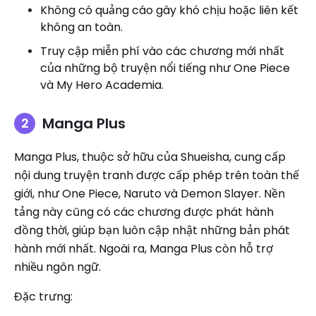
Không có quảng cáo gây khó chịu hoặc liên kết
không an toàn.
Truy cập miễn phí vào các chương mới nhất
của những bộ truyện nổi tiếng như One Piece
và My Hero Academia.
Manga Plus
Manga Plus, thuộc sở hữu của Shueisha, cung cấp
nội dung truyện tranh được cấp phép trên toàn thế
giới, như One Piece, Naruto và Demon Slayer. Nền
tảng này cũng có các chương được phát hành
đồng thời, giúp bạn luôn cập nhật những bản phát
hành mới nhất. Ngoài ra, Manga Plus còn hỗ trợ
nhiều ngôn ngữ.
Đặc trưng: