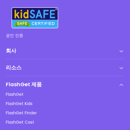
공인 인증
회사
서비스 약관
리소스
최종 사용자 사용권 계약
도움말 센터
DMCA 정책
FlashGet 제품
방법
개인정보 처리방침
FlashGet
블로그
FlashGet Kids
광고 정책
아동 온라인 안전
FlashGet Finder
내 정보를 판매하지 마십시오
다운로드
FlashGet Cast