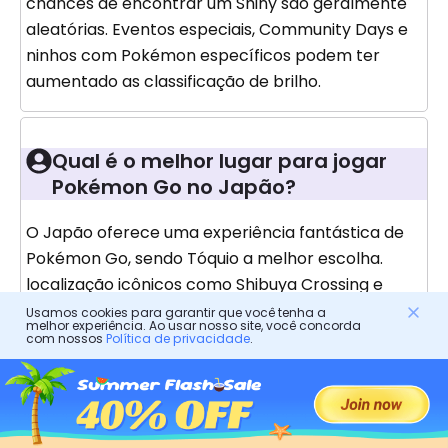
chances de encontrar um Shiny são geralmente
aleatórias. Eventos especiais, Community Days e
ninhos com Pokémon específicos podem ter
aumentado as classificação de brilho.
Qual é o melhor lugar para jogar
Pokémon Go no Japão?
O Japão oferece uma experiência fantástica de
Pokémon Go, sendo Tóquio a melhor escolha.
localização icônicos como Shibuya Crossing e
Ueno Park são conhecidos por diversos locais de
Usamos cookies para garantir que você tenha a
melhor experiência. Ao usar nosso site, você concorda
desova. Durante eventos especiais, cidades como
com nossos
Política de privacidade
.
Yokohama hospedam o Pokémon Go Fest,
atraindo jogadores para encontros únicos.