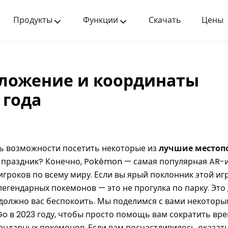
Продукты
Функции
Скачать
Цены
FlashGet Kids
Заботливое приложение для родительского
контроля для всех.
ложение и координаты
FlashGet Finder
 года
Антиугонная безопасность вашего телефона —
наша ответственность.
ть возможности посетить некоторые из
лучшие местоп
 праздник? Конечно, Pokémon — самая популярная AR-и
гроков по всему миру. Если вы ярый поклонник этой игр
 легендарных покемонов — это не прогулка по парку. Эт
е должно вас беспокоить. Мы поделимся с вами некоторы
 в 2023 году, чтобы просто помощь вам сократить вре
ндарных покемонов. Если вам посчастливилось оказать