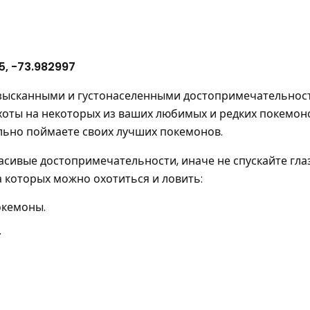
5, -73.982997
изысканными и густонаселенными достопримечательнос
хоты на некоторых из ваших любимых и редких покемоно
ельно поймаете своих лучших покемонов.
асивые достопримечательности, иначе не спускайте глаз
а которых можно охотиться и ловить:
окемоны.
.