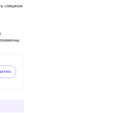
ить слишком
е
 покемоны.
латно