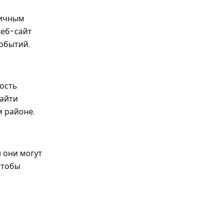
личным
веб-сайт
обытий.
ость
найти
м районе.
 они могут
чтобы