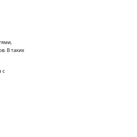
тями,
в. В таких
 с