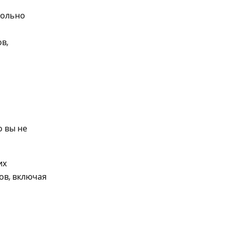
вольно
в,
о вы не
их
ов, включая