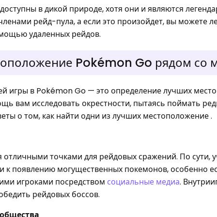
доступны в дикой природе, хотя они и являются легенд
ленами рейд-пула, а если это произойдет, вы можете л
омощью удаленных рейдов.
стоположение Pokémon Go рядом со 
ей игры в Pokémon Go — это определение лучших мест
щь вам исследовать окрестности, пытаясь поймать ред
еты о том, как найти одни из лучших местоположение .
отличными точками для рейдовых сражений. По сути, у
и к появлению могущественных покемонов, особенно е
угими игроками посредством
социальные медиа
. Внутрии
обедить рейдовых боссов.
ообщества