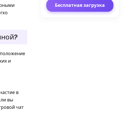
Бесплатная загрузка
арными
егко
мной?
оположение
ких и
частие в
сли вы
гровой чат