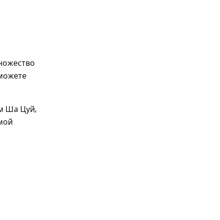
множество
 можете
м Ша Цуй,
омой