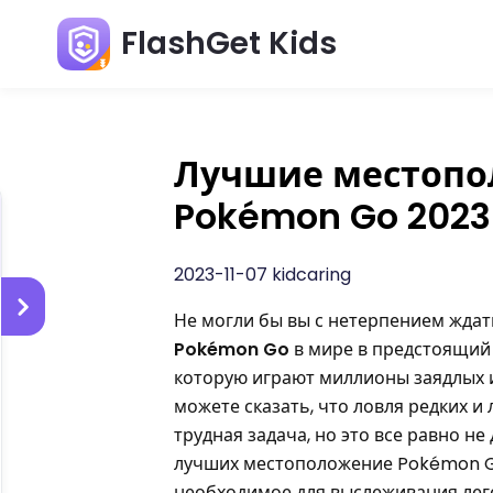
FlashGet Kids
Лучшие местопо
Pokémon Go 2023
2023-11-07 kidcaring
Не могли бы вы с нетерпением жда
Pokémon Go
в мире в предстоящий
которую играют миллионы заядлых и
можете сказать, что ловля редких и
трудная задача, но это все равно н
лучших местоположение Pokémon Go
необходимое для выслеживания леге