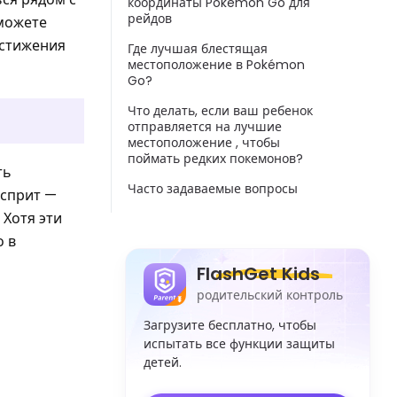
координаты Pokémon Go для
рейдов
 можете
остижения
Где лучшая блестящая
местоположение в Pokémon
Go?
Что делать, если ваш ребенок
отправляется на лучшие
местоположение , чтобы
поймать редких покемонов?
ть
Часто задаваемые вопросы
есприт —
 Хотя эти
о в
FlashGet Kids
родительский контроль
Загрузите бесплатно, чтобы
испытать все функции защиты
детей.