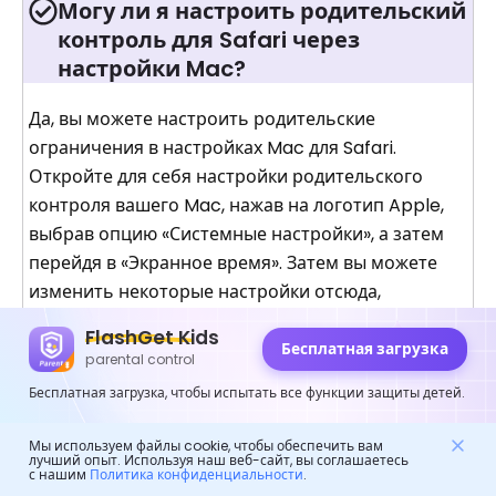
Могу ли я настроить родительский
контроль для Safari через
настройки Mac?
Да, вы можете настроить родительские
ограничения в настройках Mac для Safari.
Откройте для себя настройки родительского
контроля вашего Mac, нажав на логотип Apple,
выбрав опцию «Системные настройки», а затем
перейдя в «Экранное время». Затем вы можете
изменить некоторые настройки отсюда,
особенно те, которые относятся к онлайн
FlashGet Kids
серфингу Safari. Чтобы обеспечить детям
Бесплатная загрузка
parental control
безопасный доступ в Интернет, вы можете
Бесплатная загрузка, чтобы испытать все функции защиты детей.
настроить различные настройки , связанные с
Safari, ограничить доступ к определенным
Мы используем файлы cookie, чтобы обеспечить вам
лучший опыт. Используя наш веб-сайт, вы соглашаетесь
сайтам и ограничить доступ к определенным
с нашим
Политика конфиденциальности
.
материалам.