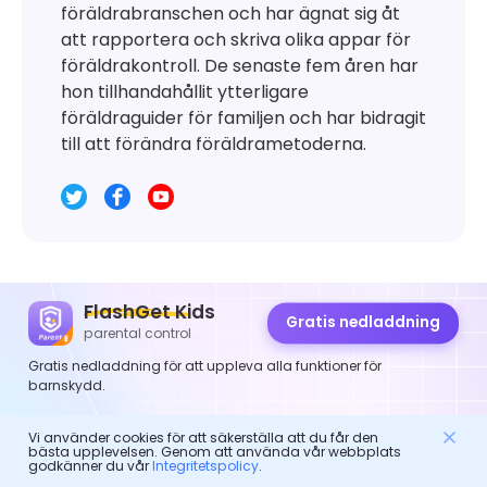
föräldrabranschen och har ägnat sig åt
att rapportera och skriva olika appar för
föräldrakontroll. De senaste fem åren har
hon tillhandahållit ytterligare
föräldraguider för familjen och har bidragit
till att förändra föräldrametoderna.
FlashGet Kids
Lämna ett svar
Gratis nedladdning
parental control
Gratis nedladdning för att uppleva alla funktioner för
barnskydd.
Vi använder cookies för att säkerställa att du får den
bästa upplevelsen. Genom att använda vår webbplats
godkänner du vår
Integritetspolicy
.