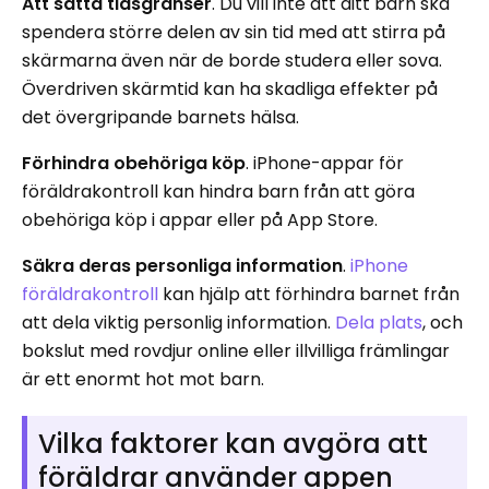
Att sätta tidsgränser
. Du vill inte att ditt barn ska
spendera större delen av sin tid med att stirra på
skärmarna även när de borde studera eller sova.
Överdriven skärmtid kan ha skadliga effekter på
det övergripande barnets hälsa.
Förhindra obehöriga köp
. iPhone-appar för
föräldrakontroll kan hindra barn från att göra
obehöriga köp i appar eller på App Store.
Säkra deras personliga information
.
iPhone
föräldrakontroll
kan hjälp att förhindra barnet från
att dela viktig personlig information.
Dela plats
, och
bokslut med rovdjur online eller illvilliga främlingar
är ett enormt hot mot barn.
Vilka faktorer kan avgöra att
föräldrar använder appen