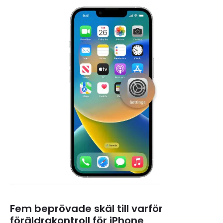
Fem beprövade skäl till varför
föräldrakontroll för iPhone