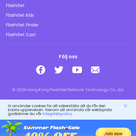
Hur man
Integritetspolicy
FlashGet
Blogg
FlashGet Kids
Reklampolicyer
Barns onlinesäkerhet
FlashGet Finder
Sälj inte min information
Ladda ner
FlashGet Cast
Följ oss
© 2026 Hong Kong FlashGet Network Technology Co., Ltd.
Vi använder cookies för att säkerställa att du får den
bästa upplevelsen. Genom att använda vår webbplats
godkänner du vår
Integritetspolicy
.