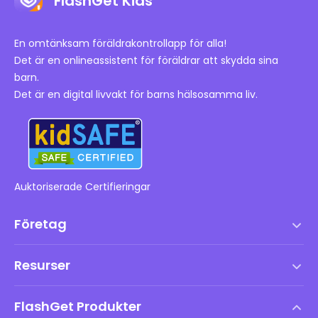
FlashGet Kids
En omtänksam föräldrakontrollapp för alla!
Det är en onlineassistent för föräldrar att skydda sina
barn.
Det är en digital livvakt för barns hälsosamma liv.
Auktoriserade Certifieringar
Företag
Användarvillkor
Resurser
Slutanvändarlicensavtal
Hjälpcenter
DMCA-policy
FlashGet Produkter