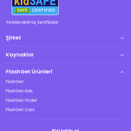
Yetkilendirilmiş Sertifikalar
Şirket
Hizmet Şartları
Kaynaklar
Son Kullanıcı Lisans Anlaşması
Yardım Merkezi
DMCA Politikası
FlashGet Ürünleri
Nasıl
Gizlilik Politikası
FlashGet
Blog
FlashGet Kids
Reklam Politikaları
Çocukların Çevrimiçi Güvenliği
FlashGet Finder
Bilgilerimi Satma
İndir
FlashGet Cast
Bizi takip et