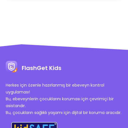
FlashGet Kids
Herkes için özenle hazırlanmış bir ebeveyn kontrol
uygulaması!
Bu, ebeveynlerin çocuklarını koruması için çevrimiçi bir
asistandır.
Bu, çocukların sağlıklı yaşamı için dijital bir koruma aracıdır.