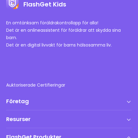
FlashGet Kids
En omtänksam föräldrakontrollapp för alla!
Det är en onlineassistent för föräldrar att skydda sina
barn.
Det är en digital livvakt för barns hälsosamma liv.
Auktoriserade Certifieringar
Företag
Användarvillkor
Resurser
Slutanvändarlicensavtal
Hjälpcenter
DMCA-policy
FlashGet Produkter