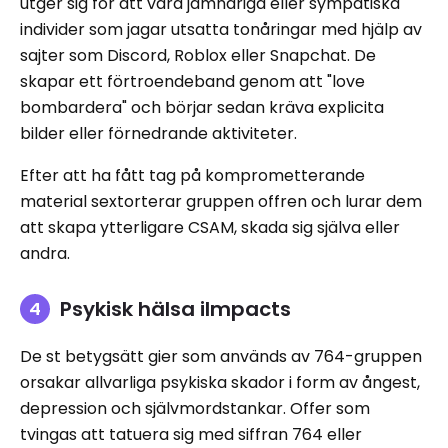
utger sig för att vara jämnåriga eller sympatiska
individer som jagar utsatta tonåringar med hjälp av
sajter som Discord, Roblox eller Snapchat. De
skapar ett förtroendeband genom att "love
bombardera" och börjar sedan kräva explicita
bilder eller förnedrande aktiviteter.
Efter att ha fått tag på komprometterande
material sextorterar gruppen offren och lurar dem
att skapa ytterligare CSAM, skada sig själva eller
andra.
Psykisk hälsa iImpacts
De st betygsätt gier som används av 764-gruppen
orsakar allvarliga psykiska skador i form av ångest,
depression och självmordstankar. Offer som
tvingas att tatuera sig med siffran 764 eller