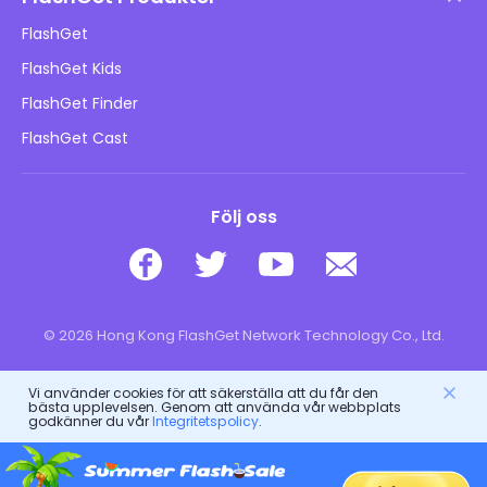
Hur man
Integritetspolicy
FlashGet
Blogg
FlashGet Kids
Reklampolicyer
Barns onlinesäkerhet
FlashGet Finder
Sälj inte min information
Ladda ner
FlashGet Cast
Följ oss
© 2026 Hong Kong FlashGet Network Technology Co., Ltd.
Vi använder cookies för att säkerställa att du får den
bästa upplevelsen. Genom att använda vår webbplats
godkänner du vår
Integritetspolicy
.