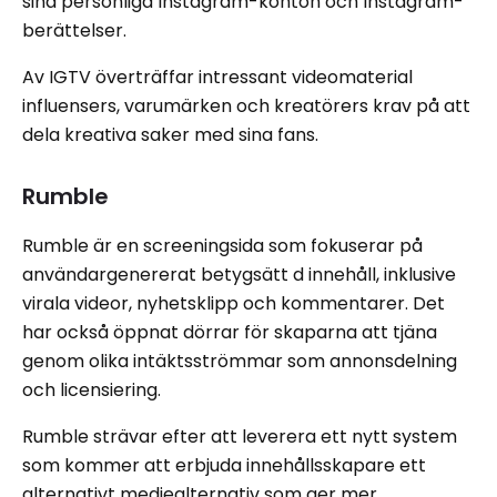
sina personliga Instagram-konton och Instagram-
berättelser.
Av IGTV överträffar intressant videomaterial
influensers, varumärken och kreatörers krav på att
dela kreativa saker med sina fans.
Rumble
Rumble är en screeningsida som fokuserar på
användargenererat betygsätt d innehåll, inklusive
virala videor, nyhetsklipp och kommentarer. Det
har också öppnat dörrar för skaparna att tjäna
genom olika intäktsströmmar som annonsdelning
och licensiering.
Rumble strävar efter att leverera ett nytt system
som kommer att erbjuda innehållsskapare ett
alternativt mediealternativ som ger mer