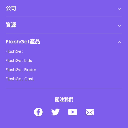
公司
服務條款
資源
最終用戶許可協議
幫助中心
DMCA 政策
FlashGet產品
如何
隱私政策
FlashGet
部落格
FlashGet Kids
廣告政策
兒童在線安全
FlashGet Finder
不要出售我的資訊
下載
FlashGet Cast
關注我們