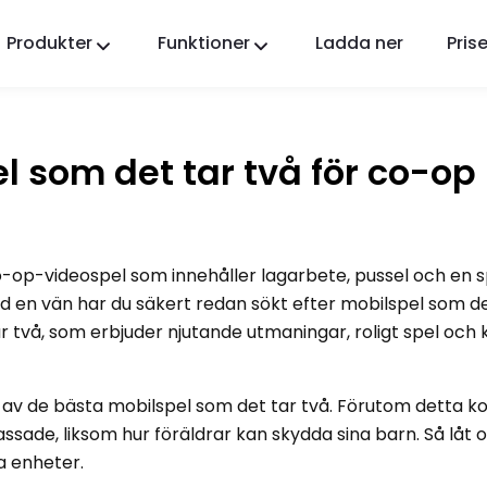
Produkter
Funktioner
Ladda ner
Prise
FlashGet Kids
En omtänksam föräldrakontrollapp för alla.
l som det tar två för co-op 
FlashGet Finder
Din telefons stöldskydd, vårt ansvar.
ko-op-videospel som innehåller lagarbete, pussel och en
ed en vän har du säkert redan sökt efter mobilspel som de
ar två, som erbjuder njutande utmaningar, roligt spel och
10 av de bästa mobilspel som det tar två. Förutom detta k
sade, liksom hur föräldrar kan skydda sina barn. Så låt os
a enheter.