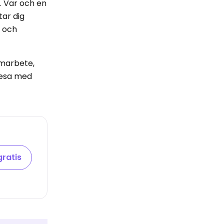
. Var och en
tar dig
e och
amarbete,
resa med
gratis