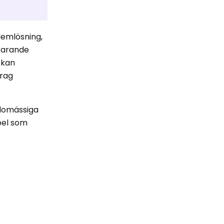
lemlösning,
tfarande
 kan
drag
slomässiga
spel som