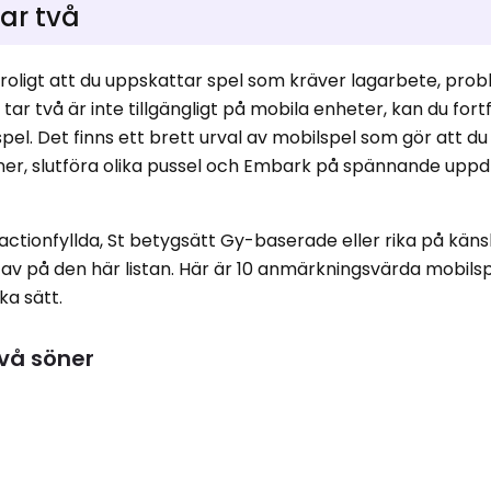
ar två
roligt att du uppskattar spel som kräver lagarbete, prob
tar två är inte tillgängligt på mobila enheter, kan du for
pel. Det finns ett brett urval av mobilspel som gör att du
r, slutföra olika pussel och Embark på spännande upp
actionfyllda, St betygsätt Gy-baserade eller rika på kän
ta av på den här listan. Här är 10 anmärkningsvärda mobil
ka sätt.
två söner