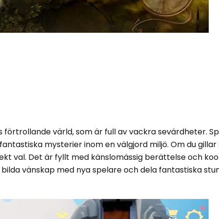
 förtrollande värld, som är full av vackra sevärdheter. Sp
a fantastiska mysterier inom en välgjord miljö. Om du gilla
fekt val. Det är fyllt med känslomässig berättelse och ko
t bilda vänskap med nya spelare och dela fantastiska stu