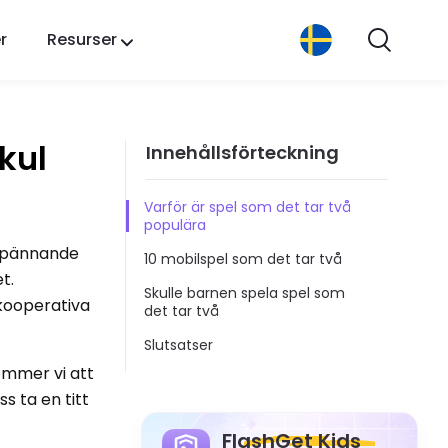
r
Resurser
kul
Innehållsförteckning
Varför är spel som det tar två
populära
 spännande
10 mobilspel som det tar två
t.
Skulle barnen spela spel som
 kooperativa
det tar två
Slutsatser
ommer vi att
s ta en titt
FlashGet Kids