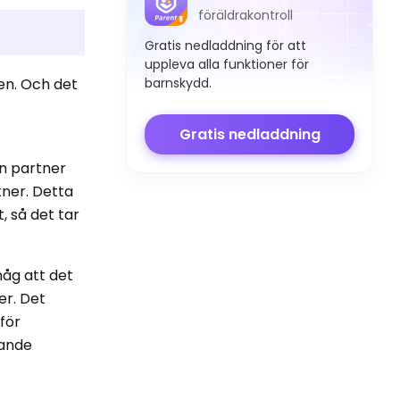
föräldrakontroll
Gratis nedladdning för att
uppleva alla funktioner för
barnskydd.
en. Och det
i
Gratis nedladdning
en partner
tner. Detta
, så det tar
håg att det
er. Det
för
rande