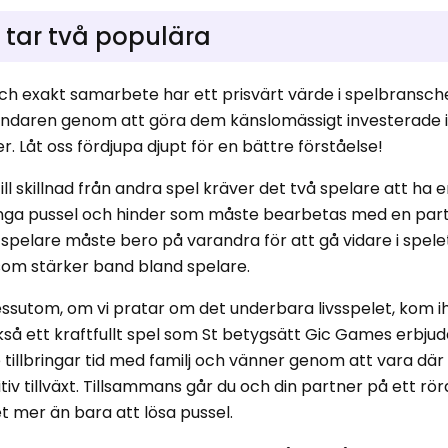
 tar två populära
och exakt samarbete har ett prisvärt värde i spelbransch
vändaren genom att göra dem känslomässigt investerade 
 Låt oss fördjupa djupt för en bättre förståelse!
ll skillnad från andra spel kräver det två spelare att ha 
många pussel och hinder som måste bearbetas med en par
m spelare måste bero på varandra för att gå vidare i spelet
 som stärker band bland spelare.
essutom, om vi pratar om det underbara livsspelet, kom i
så ett kraftfullt spel som St betygsätt Gic Games erbjud
 tillbringar tid med familj och vänner genom att vara där 
v tillväxt. Tillsammans går du och din partner på ett rö
t mer än bara att lösa pussel.