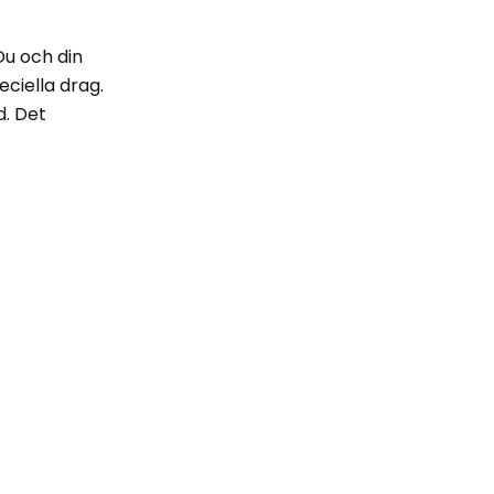
Du och din
ciella drag.
d. Det