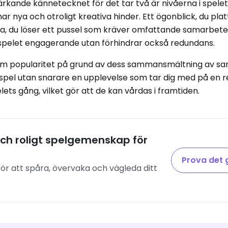
rkande kännetecknet för det tar två är nivåerna i spelet
ar nya och otroligt kreativa hinder. Ett ögonblick, du plat
ra, du löser ett pussel som kräver omfattande samarbet
 spelet engagerande utan förhindrar också redundans.
norm popularitet på grund av dess sammansmältning av s
a spel utan snarare en upplevelse som tar dig med på en 
ets gång, vilket gör att de kan vårdas i framtiden.
 och roligt spelgemenskap för
Prova det 
ör att spåra, övervaka och vägleda ditt