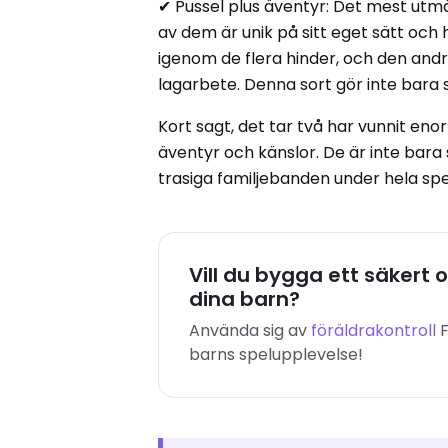
✔ Pussel plus äventyr: Det mest utmä
av dem är unik på sitt eget sätt och h
igenom de flera hinder, och den and
lagarbete. Denna sort gör inte bara
Kort sagt, det tar två har vunnit e
äventyr och känslor. De är inte bar
trasiga familjebanden under hela spel
Vill du bygga ett säkert
dina barn?
Använda sig av
föräldrakontroll
F
barns spelupplevelse!