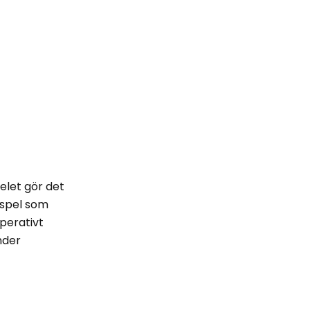
elet gör det
r spel som
operativt
nder