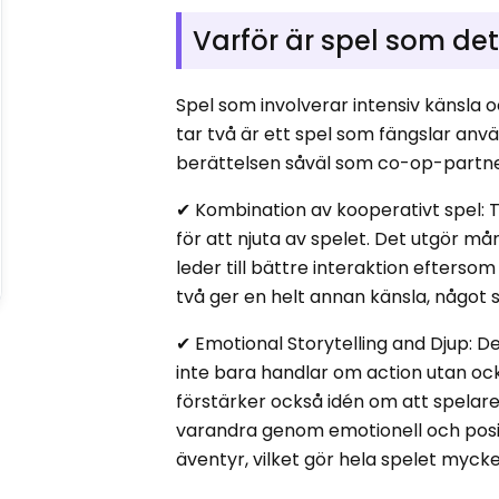
Varför är spel som det
Spel som involverar intensiv känsla 
tar två är ett spel som fängslar an
berättelsen såväl som co-op-partner.
✔ Kombination av kooperativt spel: Ti
för att njuta av spelet. Det utgör 
leder till bättre interaktion efterso
två ger en helt annan känsla, något
✔ Emotional Storytelling and Djup: D
inte bara handlar om action utan ock
förstärker också idén om att spelare
varandra genom emotionell och positi
äventyr, vilket gör hela spelet mycke