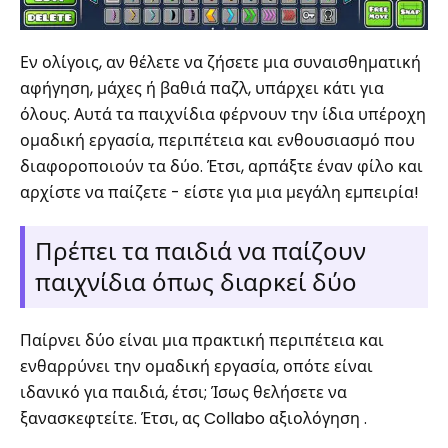
Εν ολίγοις, αν θέλετε να ζήσετε μια συναισθηματική
αφήγηση, μάχες ή βαθιά παζλ, υπάρχει κάτι για
όλους. Αυτά τα παιχνίδια φέρνουν την ίδια υπέροχη
ομαδική εργασία, περιπέτεια και ενθουσιασμό που
διαφοροποιούν τα δύο. Έτσι, αρπάξτε έναν φίλο και
αρχίστε να παίζετε - είστε για μια μεγάλη εμπειρία!
Πρέπει τα παιδιά να παίζουν
παιχνίδια όπως διαρκεί δύο
Παίρνει δύο είναι μια πρακτική περιπέτεια και
ενθαρρύνει την ομαδική εργασία, οπότε είναι
ιδανικό για παιδιά, έτσι; Ίσως θελήσετε να
ξανασκεφτείτε. Έτσι, ας Collabo αξιολόγηση .