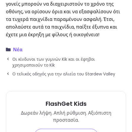
γονείς μπορούν να διαχειριστούν το χρόνο της
οθόνης, να ορίσουν όρια και να εξασφαλίσουν ότι
τα τυχερά παιχνίδια παραμένουν ασφαλή. Έτσι,
απολαύστε αυτά τα παιχνίδια, παίξτε έξυπνα και
έχετε μια έκρηξη με φίλους ή οικογένεια!
Νέα
Οι κίνδυνοι των γυμνών Kik και οι έφηβοι
χρησιμοποιούν το Kik
Ο τελικός οδηγός για την αλιεία του Stardew Valley
FlashGet Kids
Δωρεάν λήψη. Απλή ρύθμιση. Αξιόπιστη
προστασία.