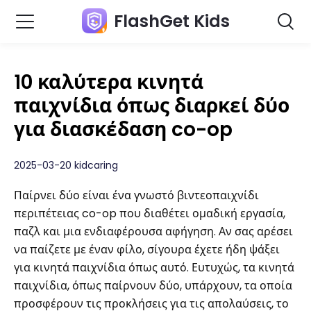
FlashGet Kids
10 καλύτερα κινητά
παιχνίδια όπως διαρκεί δύο
για διασκέδαση co-op
2025-03-20 kidcaring
Παίρνει δύο είναι ένα γνωστό βιντεοπαιχνίδι
περιπέτειας co-op που διαθέτει ομαδική εργασία,
παζλ και μια ενδιαφέρουσα αφήγηση. Αν σας αρέσει
να παίζετε με έναν φίλο, σίγουρα έχετε ήδη ψάξει
για κινητά παιχνίδια όπως αυτό. Ευτυχώς, τα κινητά
παιχνίδια, όπως παίρνουν δύο, υπάρχουν, τα οποία
προσφέρουν τις προκλήσεις για τις απολαύσεις, το