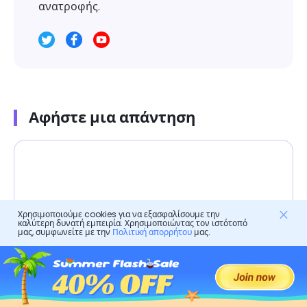
ανατροφής.
Αφήστε μια απάντηση
Χρησιμοποιούμε cookies για να εξασφαλίσουμε την
καλύτερη δυνατή εμπειρία. Χρησιμοποιώντας τον ιστότοπό
μας, συμφωνείτε με την
Πολιτική απορρήτου
μας.