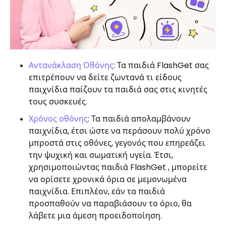
Αντανάκλαση Οθόνης
: Τα παιδιά FlashGet σας
επιτρέπουν να δείτε ζωντανά τι είδους
παιχνίδια παίζουν τα παιδιά σας στις κινητές
τους συσκευές.
Χρόνος οθόνης
: Τα παιδιά απολαμβάνουν
παιχνίδια, έτσι ώστε να περάσουν πολύ χρόνο
μπροστά στις οθόνες, γεγονός που επηρεάζει
την ψυχική και σωματική υγεία. Έτσι,
χρησιμοποιώντας παιδιά FlashGet , μπορείτε
να ορίσετε χρονικά όρια σε μεμονωμένα
παιχνίδια. Επιπλέον, εάν τα παιδιά
προσπαθούν να παραβιάσουν το όριο, θα
λάβετε μια άμεση προειδοποίηση.