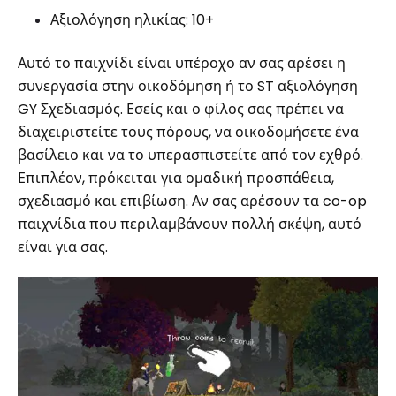
Αξιολόγηση ηλικίας: 10+
Αυτό το παιχνίδι είναι υπέροχο αν σας αρέσει η
συνεργασία στην οικοδόμηση ή το ST αξιολόγηση
GY Σχεδιασμός. Εσείς και ο φίλος σας πρέπει να
διαχειριστείτε τους πόρους, να οικοδομήσετε ένα
βασίλειο και να το υπερασπιστείτε από τον εχθρό.
Επιπλέον, πρόκειται για ομαδική προσπάθεια,
σχεδιασμό και επιβίωση. Αν σας αρέσουν τα co-op
παιχνίδια που περιλαμβάνουν πολλή σκέψη, αυτό
είναι για σας.