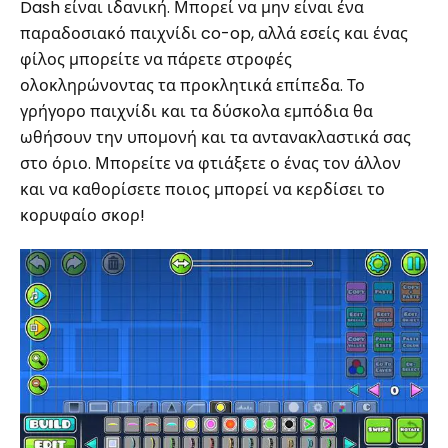
Dash είναι ιδανική. Μπορεί να μην είναι ένα
παραδοσιακό παιχνίδι co-op, αλλά εσείς και ένας
φίλος μπορείτε να πάρετε στροφές
ολοκληρώνοντας τα προκλητικά επίπεδα. Το
γρήγορο παιχνίδι και τα δύσκολα εμπόδια θα
ωθήσουν την υπομονή και τα αντανακλαστικά σας
στο όριο. Μπορείτε να φτιάξετε ο ένας τον άλλον
και να καθορίσετε ποιος μπορεί να κερδίσει το
κορυφαίο σκορ!