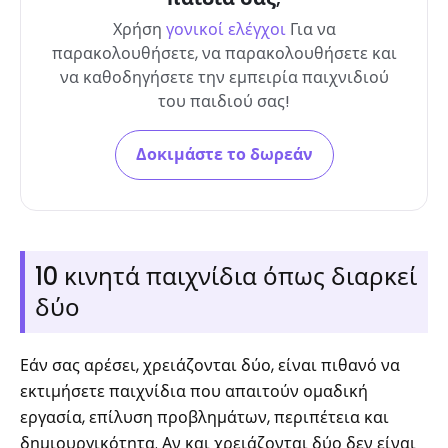
Χρήση
γονικοί ελέγχοι
Για να
παρακολουθήσετε, να παρακολουθήσετε και
να καθοδηγήσετε την εμπειρία παιχνιδιού
του παιδιού σας!
Δοκιμάστε το δωρεάν
10 κινητά παιχνίδια όπως διαρκεί
δύο
Εάν σας αρέσει, χρειάζονται δύο, είναι πιθανό να
εκτιμήσετε παιχνίδια που απαιτούν ομαδική
εργασία, επίλυση προβλημάτων, περιπέτεια και
δημιουργικότητα. Αν και χρειάζονται δύο δεν είναι