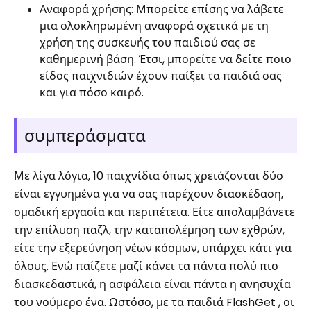
Αναφορά χρήσης: Μπορείτε επίσης να λάβετε
μια ολοκληρωμένη αναφορά σχετικά με τη
χρήση της συσκευής του παιδιού σας σε
καθημερινή βάση. Έτσι, μπορείτε να δείτε ποιο
είδος παιχνιδιών έχουν παίξει τα παιδιά σας
και για πόσο καιρό.
συμπεράσματα
Με λίγα λόγια, 10 παιχνίδια όπως χρειάζονται δύο
είναι εγγυημένα για να σας παρέχουν διασκέδαση,
ομαδική εργασία και περιπέτεια. Είτε απολαμβάνετε
την επίλυση παζλ, την καταπολέμηση των εχθρών,
είτε την εξερεύνηση νέων κόσμων, υπάρχει κάτι για
όλους. Ενώ παίζετε μαζί κάνει τα πάντα πολύ πιο
διασκεδαστικά, η ασφάλεια είναι πάντα η ανησυχία
του νούμερο ένα. Ωστόσο, με τα παιδιά FlashGet , οι