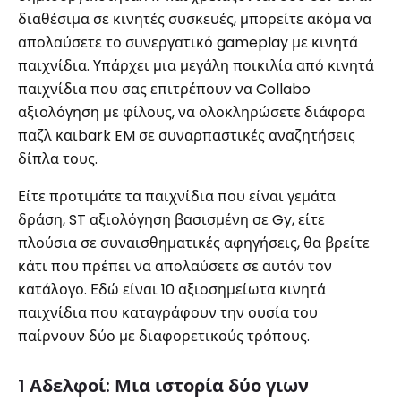
διαθέσιμα σε κινητές συσκευές, μπορείτε ακόμα να
απολαύσετε το συνεργατικό gameplay με κινητά
παιχνίδια. Υπάρχει μια μεγάλη ποικιλία από κινητά
παιχνίδια που σας επιτρέπουν να Collabo
αξιολόγηση με φίλους, να ολοκληρώσετε διάφορα
παζλ καιbark EM σε συναρπαστικές αναζητήσεις
δίπλα τους.
Είτε προτιμάτε τα παιχνίδια που είναι γεμάτα
δράση, ST αξιολόγηση βασισμένη σε Gy, είτε
πλούσια σε συναισθηματικές αφηγήσεις, θα βρείτε
κάτι που πρέπει να απολαύσετε σε αυτόν τον
κατάλογο. Εδώ είναι 10 αξιοσημείωτα κινητά
παιχνίδια που καταγράφουν την ουσία του
παίρνουν δύο με διαφορετικούς τρόπους.
1 Αδελφοί: Μια ιστορία δύο γιων