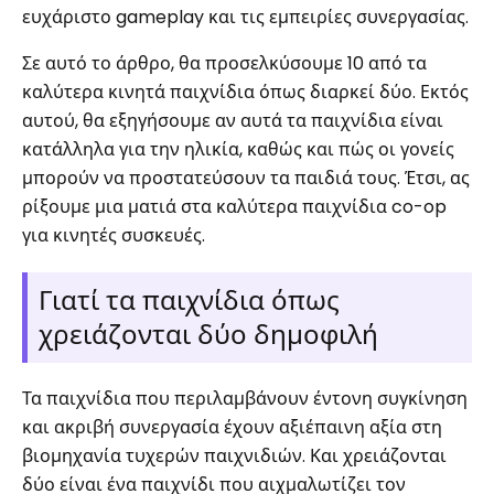
ευχάριστο gameplay και τις εμπειρίες συνεργασίας.
Σε αυτό το άρθρο, θα προσελκύσουμε 10 από τα
καλύτερα κινητά παιχνίδια όπως διαρκεί δύο. Εκτός
αυτού, θα εξηγήσουμε αν αυτά τα παιχνίδια είναι
κατάλληλα για την ηλικία, καθώς και πώς οι γονείς
μπορούν να προστατεύσουν τα παιδιά τους. Έτσι, ας
ρίξουμε μια ματιά στα καλύτερα παιχνίδια co-op
για κινητές συσκευές.
Γιατί τα παιχνίδια όπως
χρειάζονται δύο δημοφιλή
Τα παιχνίδια που περιλαμβάνουν έντονη συγκίνηση
και ακριβή συνεργασία έχουν αξιέπαινη αξία στη
βιομηχανία τυχερών παιχνιδιών. Και χρειάζονται
δύο είναι ένα παιχνίδι που αιχμαλωτίζει τον