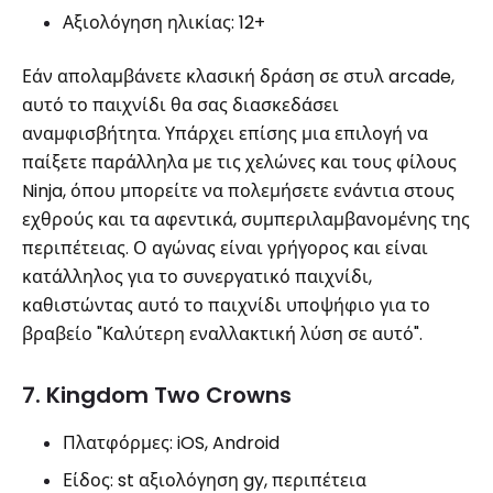
Αξιολόγηση ηλικίας: 12+
Εάν απολαμβάνετε κλασική δράση σε στυλ arcade,
αυτό το παιχνίδι θα σας διασκεδάσει
αναμφισβήτητα. Υπάρχει επίσης μια επιλογή να
παίξετε παράλληλα με τις χελώνες και τους φίλους
Ninja, όπου μπορείτε να πολεμήσετε ενάντια στους
εχθρούς και τα αφεντικά, συμπεριλαμβανομένης της
περιπέτειας. Ο αγώνας είναι γρήγορος και είναι
κατάλληλος για το συνεργατικό παιχνίδι,
καθιστώντας αυτό το παιχνίδι υποψήφιο για το
βραβείο "Καλύτερη εναλλακτική λύση σε αυτό".
7. Kingdom Two Crowns
Πλατφόρμες: iOS, Android
Είδος: st αξιολόγηση gy, περιπέτεια