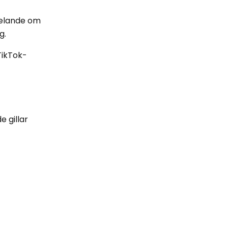
delande om
ag.
TikTok-
e gillar