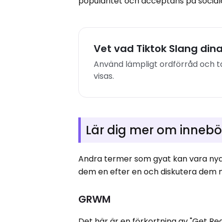
popularitet och acceptans på sociala
Vet vad Tiktok Slang din
Använd lämpligt ordförråd och t
visas.
Lär dig mer om inneb
Andra termer som gyat kan vara nya 
dem en efter en och diskutera dem
GRWM
Det här är en förkortning av "Get Re