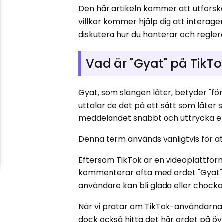
Den här artikeln kommer att utfors
villkor kommer hjälp dig att intera
diskutera hur du hanterar och regler
Vad är "Gyat" på TikT
Gyat, som slangen låter, betyder "f
uttalar de det på ett sätt som låter 
meddelandet snabbt och uttrycka en v
Denna term används vanligtvis för a
Eftersom TikTok är en videoplattfor
kommenterar ofta med ordet "Gyat" f
användare kan bli glada eller chocka
När vi pratar om TikTok-användarna
dock också hitta det här ordet på öv