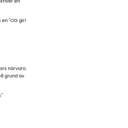
skriver en
 en "OG girl
ars närvaro.
 på grund av
."