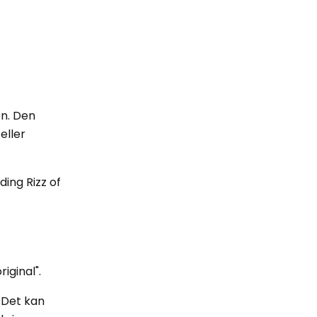
on. Den
eller
ding Rizz of
iginal".
 Det kan