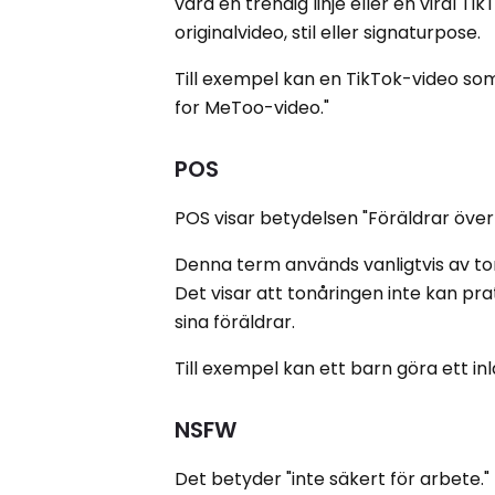
vara en trendig linje eller en viral 
originalvideo, stil eller signaturpose.
Till exempel kan en TikTok-video som
for MeToo-video."
POS
POS visar betydelsen "Föräldrar över
Denna term används vanligtvis av to
Det visar att tonåringen inte kan pra
sina föräldrar.
Till exempel kan ett barn göra ett in
NSFW
Det betyder "inte säkert för arbete."