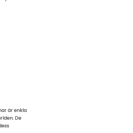
ar är enkla
ärlden. De
dess