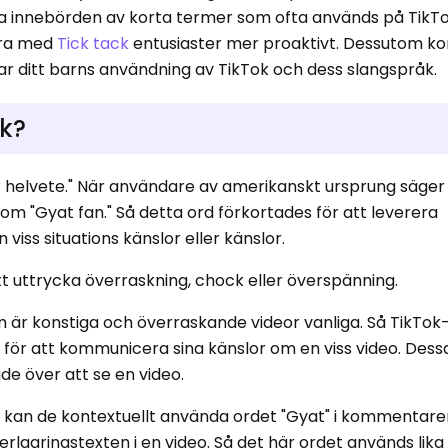
ka innebörden av korta termer som ofta används på TikT
gera med
Tick ​​tack
entusiaster mer proaktivt. Dessutom ko
ar ditt barns användning av TikTok och dess slangspråk.
ok?
ör helvete." När användare av amerikanskt ursprung säger
som "Gyat fan." Så detta ord förkortades för att leverera
iss situations känslor eller känslor.
tt uttrycka överraskning, chock eller överspänning.
m är konstiga och överraskande videor vanliga. Så TikTo
ör att kommunicera sina känslor om en viss video. Dess
de över att se en video.
 kan de kontextuellt använda ordet "Gyat" i kommentare
erlagringstexten i en video. Så det här ordet används lik