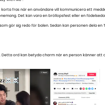
korta fras när en användare vill kommunicera ett med
evenemang. Det kan vara en bröllopsfest eller en födelsed
 som gör sig redo för balen. Sedan kan personen dela en 
ma. Detta ord kan betyda charm när en person känner att d