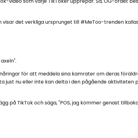
TikTok-video som varje TikToker upprepar. Så, OG-ordet be
 visar det verkliga ursprunget till #MeToo-trenden kallas
 axeln".
nåringar för att meddela sina kamrater om deras föräldr
ta just nu eller inte kan delta i den pågående aktiviteten
lägg på TikTok och säga, "POS, jag kommer genast tillbaka