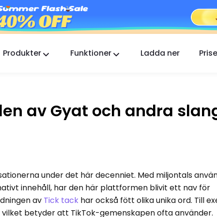
Produkter
Funktioner
Ladda ner
Prise
FlashGet Kids
En omtänksam föräldrakontrollapp för alla.
en av Gyat och andra slan
FlashGet Finder
Din telefons stöldskydd, vårt ansvar.
ensationerna under det här decenniet. Med miljontals anv
tivt innehåll, har den här plattformen blivit ett nav för
ndningen av
Tick ​​tack
har också fött olika unika ord. Till 
 vilket betyder att TikTok-gemenskapen ofta använder.