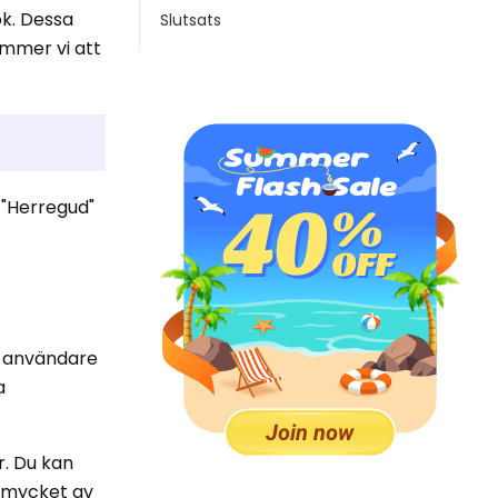
ok. Dessa
Slutsats
mmer vi att
 "Herregud"
k-användare
a
r. Du kan
a mycket av