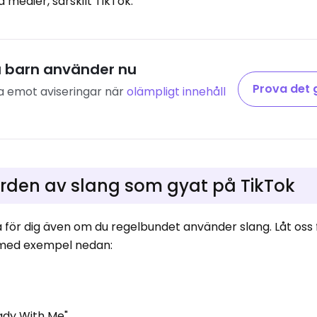
 medier, särskilt TikTok.
a barn använder nu
Prova det 
a emot aviseringar när
olämpligt innehåll
örden av slang som gyat på TikTok
för dig även om du regelbundet använder slang. Låt oss 
 med exempel nedan:
ady With Me".