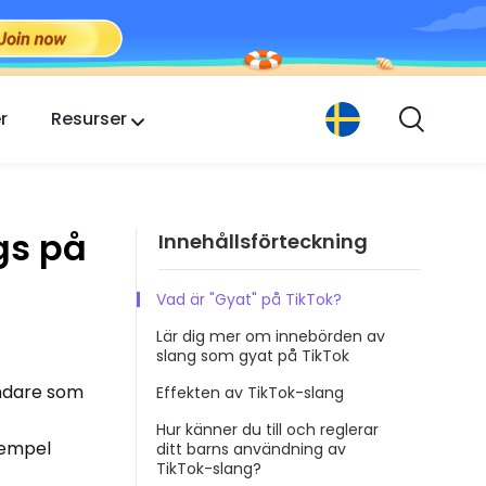
r
Resurser
gs på
Innehållsförteckning
Vad är "Gyat" på TikTok?
Lär dig mer om innebörden av
slang som gyat på TikTok
ändare som
Effekten av TikTok-slang
Hur känner du till och reglerar
exempel
ditt barns användning av
TikTok-slang?