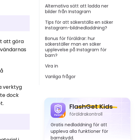
Alternativa sätt att ladda ner
bilder från Instagram
Tips för att säkerställa en säker
Instagram-bildnedladdning?
Bonus för föräldrar: hur
tt att göra
säkerställer man en säker
användarnas
upplevelse på Instagram för
barn?
Vira in
på
Vanliga frågor
a verktyg
ste dock
t.
FlashGet Kids
föräldrakontroll
Gratis nedladdning för att
uppleva alla funktioner för
barnskydd.
terial i