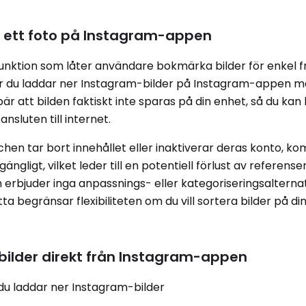
a ett foto på Instagram-appen
unktion som låter användare bokmärka bilder för enkel 
När du laddar ner Instagram-bilder på Instagram-appen m
bär att bilden faktiskt inte sparas på din enhet, så du ka
nsluten till internet.
hen tar bort innehållet eller inaktiverar deras konto, k
ängligt, vilket leder till en potentiell förlust av referenser
n erbjuder inga anpassnings- eller kategoriseringsalterna
a begränsar flexibiliteten om du vill sortera bilder på di
ilder direkt från Instagram-appen
 du laddar ner Instagram-bilder