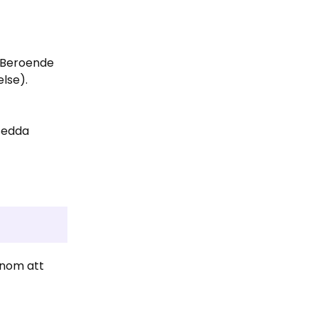
. Beroende
else).
vsedda
enom att