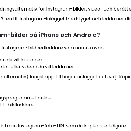
ddningsalternativ för Instagram-bilder, videor och berätte
RL:en till Instagram-inlägget i verktyget och ladda ner di
am-bilder på iPhone och Android?
a Instagram-bildnedladdare som nämns ovan.
on du vill ladda ner
tot eller videon du vill ladda ner.
r alternativ) längst upp till höger i inlägget och välj "Kopi
ningsprogrammet online
lda bildladdare
klistra in Instagram-foto-URL som du kopierade tidigare.