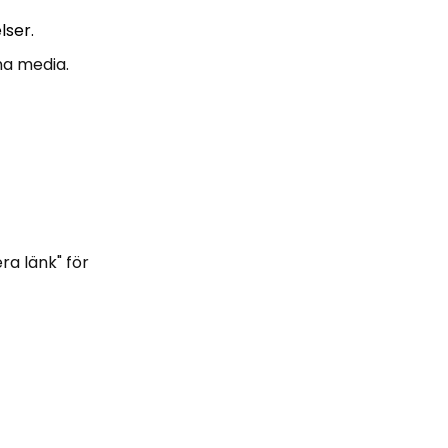
lser.
na media.
era länk" för