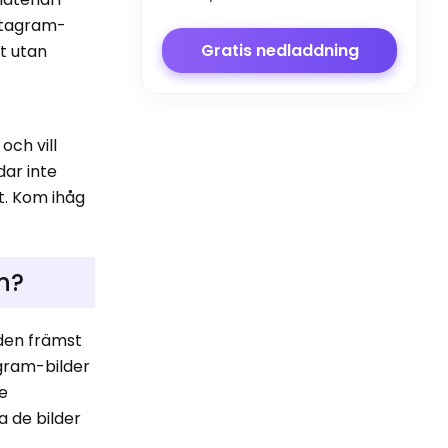
nstagram-
Gratis nedladdning
t utan
r
och vill
dar inte
t. Kom ihåg
n?
 den främst
agram-bilder
de
a de bilder