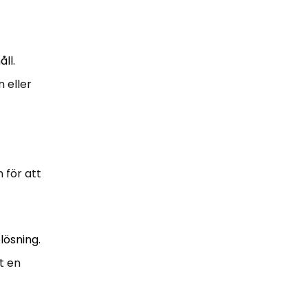
ll.
n eller
 för att
lösning.
t en