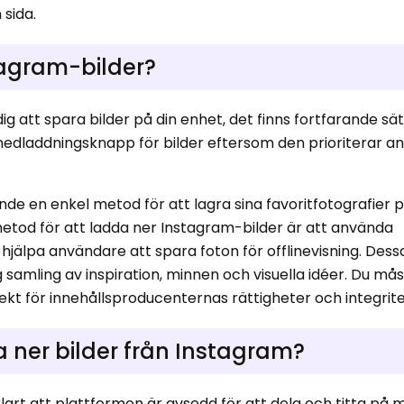
sida.
tagram-bilder?
 dig att spara bilder på din enhet, det finns fortfarande sä
n nedladdningsknapp för bilder eftersom den prioriterar 
de en enkel metod för att lagra sina favoritfotografier 
 metod för att ladda ner Instagram-bilder är att använda
jälpa användare att spara foton för offlinevisning. Dess
 samling av inspiration, minnen och visuella idéer. Du må
kt för innehållsproducenternas rättigheter och integrite
da ner bilder från Instagram?
art att plattformen är avsedd för att dela och titta på ma