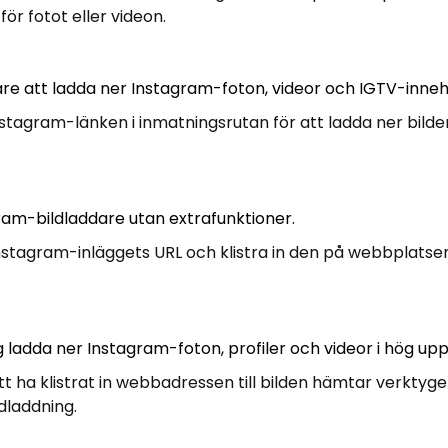
ör fotot eller videon.
are att ladda ner Instagram-foton, videor och IGTV-innehå
Instagram-länken i inmatningsrutan för att ladda ner bilde
ram-bildladdare utan extrafunktioner.
nstagram-inläggets URL och klistra in den på webbplatsen
g ladda ner Instagram-foton, profiler och videor i hög upp
att ha klistrat in webbadressen till bilden hämtar verktyge
edladdning.