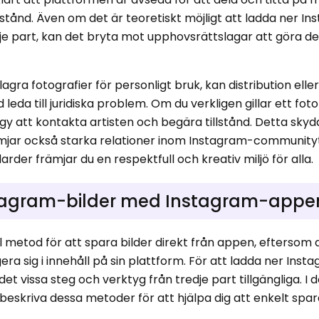
llstånd. Även om det är teoretiskt möjligt att ladda ner I
je part, kan det bryta mot upphovsrättslagar att göra de
gra fotografier för personligt bruk, kan distribution elle
eda till juridiska problem. Om du verkligen gillar ett foto 
y att kontakta artisten och begära tillstånd. Detta skyd
ämjar också starka relationer inom Instagram-community
rder främjar du en respektfull och kreativ miljö för alla.
stagram-bilder med Instagram-appe
l metod för att spara bilder direkt från appen, eftersom
era sig i innehåll på sin plattform. För att ladda ner Inst
 det vissa steg och verktyg från tredje part tillgängliga. I 
skriva dessa metoder för att hjälpa dig att enkelt spar