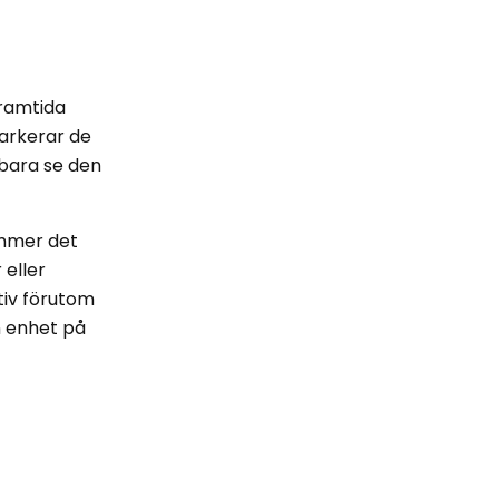
framtida
arkerar de
n bara se den
ommer det
 eller
tiv förutom
n enhet på