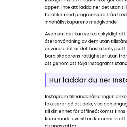
appen, inte att ladda ner det utan ti
fotofiler med programvara från tred
innehållsskaparens medgivande.
Även om det kan verka oskyldigt att la
återanvändning av dem utan tillstånd l
använda det är det bästa betygsätt g
bara skaparens rättigheter utan fr
att genom att följa Instagrams standa
Hur laddar du ner In
Instagram tillhandahåller ingen enke
fokuserar på att dela, visa och engag
till din enhet för offlineåtkomst finns
kommande avsnitten kommer vi att be
du uppskattar.