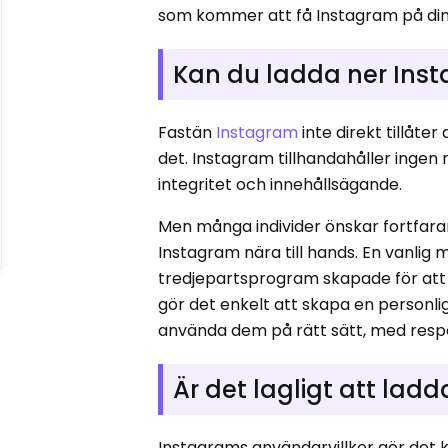
som kommer att få Instagram på din 
Kan du ladda ner Ins
Fastän
Instagram
inte direkt tillåter
det. Instagram tillhandahåller inge
integritet och innehållsägande.
Men många individer önskar fortfaran
Instagram nära till hands. En vanlig
tredjepartsprogram skapade för att h
gör det enkelt att skapa en personlig
använda dem på rätt sätt, med respe
Är det lagligt att lad
Instagrams användarvillkor gör det kl