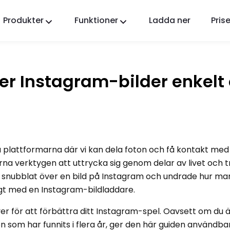
Produkter
Funktioner
Ladda ner
Prise
FlashGet Kids
En omtänksam föräldrakontrollapp för alla.
er Instagram-bilder enkelt
FlashGet Finder
Din telefons stöldskydd, vårt ansvar.
 plattformarna där vi kan dela foton och få kontakt me
arna verktygen att uttrycka sig genom delar av livet och 
snubblat över en bild på Insta
gram och undrade hur man
igt med en Instagram-bildladdare.
ver för att förbättra ditt Instagram-spel. Oavsett om du 
 som har funnits i flera år, ger den här guiden användbar