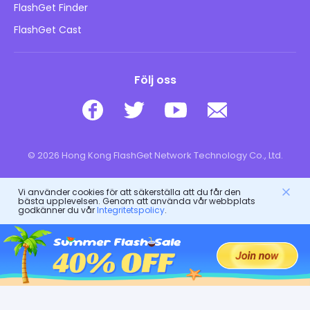
Barns onlinesäkerhet
FlashGet Finder
Sälj inte min information
Ladda ner
FlashGet Cast
Följ oss
© 2026 Hong Kong FlashGet Network Technology Co., Ltd.
Vi använder cookies för att säkerställa att du får den
bästa upplevelsen. Genom att använda vår webbplats
godkänner du vår
Integritetspolicy
.