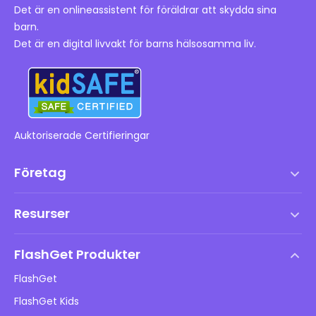
Det är en onlineassistent för föräldrar att skydda sina
barn.
Det är en digital livvakt för barns hälsosamma liv.
Auktoriserade Certifieringar
Företag
Användarvillkor
Resurser
Slutanvändarlicensavtal
Hjälpcenter
DMCA-policy
FlashGet Produkter
Hur man
Integritetspolicy
FlashGet
Blogg
FlashGet Kids
Reklampolicyer