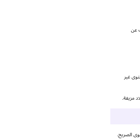
ث عن
توى غير
د مزيفة.
وى الصريح.