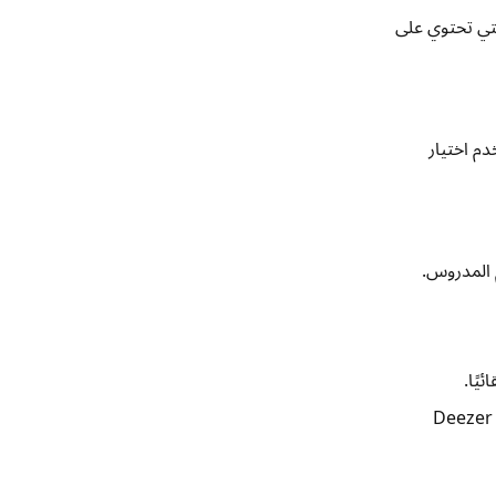
تي تحتوي على
دم اختيار
م المدروس.
 إعدادات الحساب. يمكن للآباء أيضًا استخدام Deezer Family