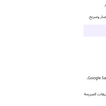
ضار وصريح.
يمكنك تصفية المحتوى غير المناسب تلقائيًا باستخدام الأدوات المدمجة على الأجهزة والمنصات. (تشمل هذه Google SafeSearch،
طبيقات الصريحة