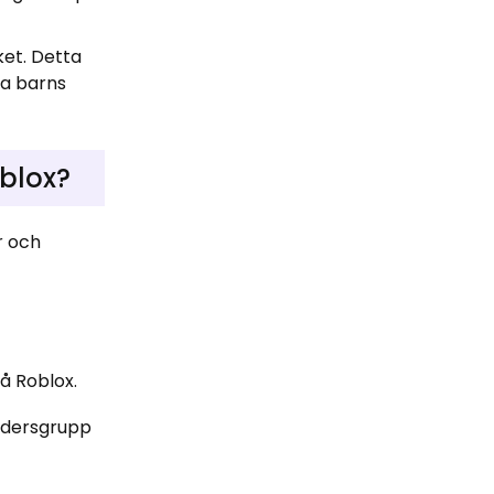
et. Detta
ina barns
oblox?
r och
på Roblox.
åldersgrupp