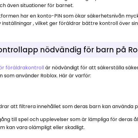
h även situationer för barnet.
tformen har en konto-PIN som ökar säkerhetsnivån myck
 inställningar , vilket ger föräldrar bättre kontroll över s
kontrollapp nödvändig för barn på R
ör föräldrakontroll
är nödvändigt för att säkerställa säke
rn som använder Roblox. Här är varför:
äldrar att filtrera innehållet som deras barn kan använda 
lgång till spel och upplevelser som är lämpliga för deras 
m kan vara olämpligt eller skadligt.