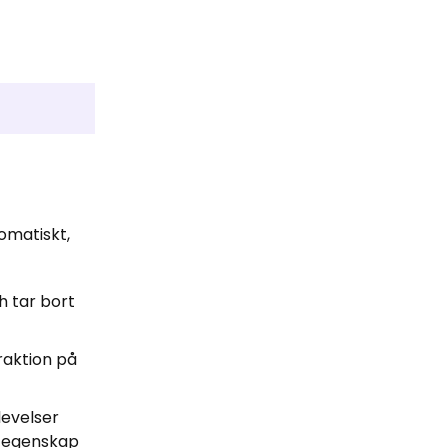
omatiskt,
h tar bort
raktion på
levelser
a egenskap