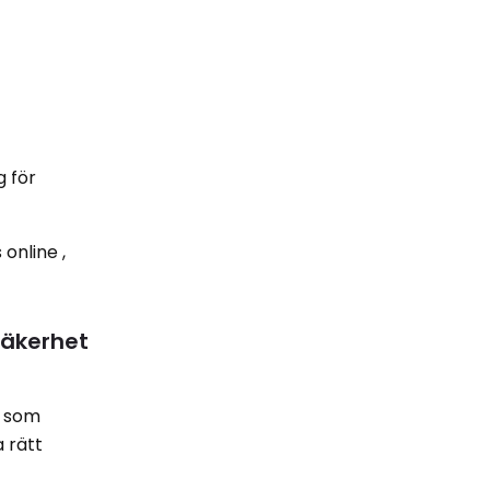
g för
 online ,
säkerhet
g som
a rätt