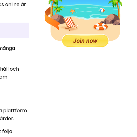
s online är
m många
håll och
inom
a plattform
ärder.
 följa