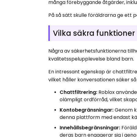
många förebyggande åtgärder, inklus
På så sätt skulle föräldrarna ge ett p
Vilka säkra funktioner
Några av säkerhetsfunktionerna till
kvalitetsspelupplevelse bland barn.
En intressant egenskap är chattfiltr
vilket håller konversationen säker s
Chattfiltrering:
Roblox använder
olämpligt ordförråd, vilket skap
Kontobegränsningar:
Genom ko
denna plattform med endast kä
Innehållsbegränsningar:
Föräld
deras barn engagerar sig i gen