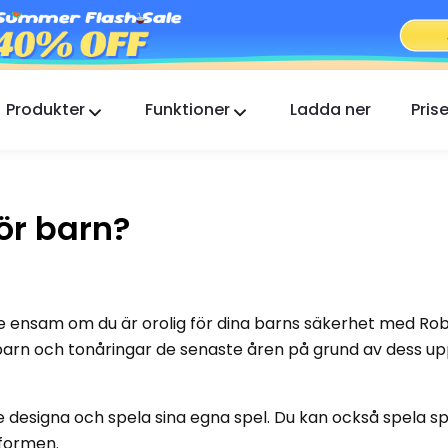
Produkter
Funktioner
Ladda ner
Prise
FlashGet Kids
En omtänksam föräldrakontrollapp för alla.
för barn?
FlashGet Finder
Din telefons stöldskydd, vårt ansvar.
e ensam om du är orolig för dina barns säkerhet med Rob
 barn och tonåringar de senaste åren på grund av dess u
 designa och spela sina egna spel. Du kan också spela sp
tformen.