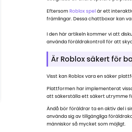
Eftersom
Roblox spel
är ett interakt
främlingar. Dessa chattboxar kan va
I den här artikeln kommer vi att disk
använda föräldrakontroll för att sky
Är Roblox säkert för b
Visst kan Roblox vara en säker plattf
Plattformen har implementerat vissa
att säkerställa ett säkert utrymme f
Ändå bör föräldrar ta en aktiv del i
använda sig av tillgängliga föräldra
människor så mycket som möjligt.