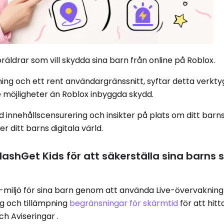
öräldrar som vill skydda sina barn från online på Roblox.
ng och ett rent användargränssnitt, syftar detta verkty
rre möjligheter än Roblox inbyggda skydd.
rad innehållscensurering och insikter på plats om ditt barns
r ditt barns digitala värld.
lashGet Kids för att säkerställa sina barns 
-miljö för sina barn genom att använda Live-övervaknin
ing och tillämpning
begränsningar för skärmtid
för att hitt
h Aviseringar .