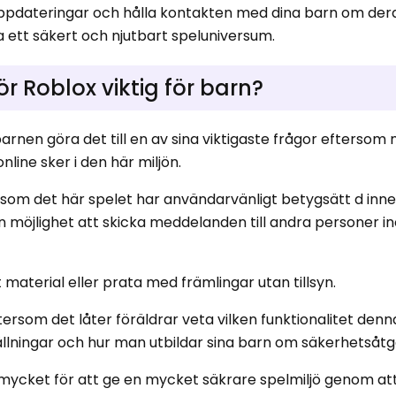
uppdateringar och hålla kontakten med dina barn om dera
la ett säkert och njutbart speluniversum.
r Roblox viktig för barn?
arnen göra det till en av sina viktigaste frågor efterso
line sker i den här miljön.
rsom det här spelet har användarvänligt betygsätt d inne
n möjlighet att skicka meddelanden till andra personer 
material eller prata med främlingar utan tillsyn.
som det låter föräldrar veta vilken funktionalitet denn
ställningar och hur man utbildar sina barn om säkerhetsåtg
mycket för att ge en mycket säkrare spelmiljö genom att