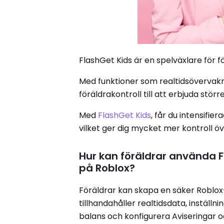
FlashGet Kids är en spelväxlare för f
Med funktioner som realtidsövervakni
föräldrakontroll till att erbjuda stö
Med
FlashGet Kids
, får du intensifie
vilket ger dig mycket mer kontroll öve
Hur kan föräldrar använda F
på Roblox?
Föräldrar kan skapa en säker Roblox
tillhandahåller realtidsdata, inställn
balans och konfigurera Aviseringar oc