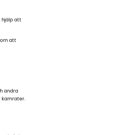
 hjälp att
nom att
ch andra
ed kamrater.