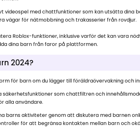
ivt videospel med chattfunktioner som kan utsätta dina b
ra vägar för nätmobbning och trakasserier från rovdjur.
utera Roblox-funktioner, inklusive varför det kan vara nöd
dda dina barn från faror på plattformen.
arn 2024?
orm för barn om du lägger till föräldraövervakning och ins
 säkerhetsfunktioner som chattfiltren och innehållsmode
ör alla användare.
 sina barns aktiviteter genom att diskutera med barnen on
kontroller för att begränsa kontakten mellan barn och ok