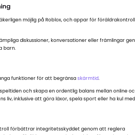
ning
erligen möjlig på Roblox, och appar för föräldrakontroll
ämpliga diskussioner, konversationer eller främlingar ge
 barn.
nga funktioner för att begränsa
skärmtid
.
a speltiden och skapa en ordentlig balans mellan online o
s liv, inklusive att göra läxor, spela sport eller ha kul m
roll förbättrar integritetsskyddet genom att reglera