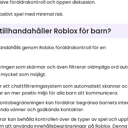
ive föräldrakontroll och öppen diskussion.
ositivt spel med minimal risk.
 tillhandahåller Roblox för barn?
handahålls genom Roblox föräldrakontroll för en
eringen som skärmar och även filtrerar olämpliga ord aut
å mycket som möjligt.
 ett chattfiltreringssystem som automatiskt skannar oc
ar en mer positiv miljö för alla barn att kommunicera.
ntobegränsningen kan föräldrar begränsa barnets inte
nda vänner och godkända kontakter.
rar kan behålla kontrollen över de typer av spel och upp
om att använda innehållsbegränsningar på Roblox. Denn