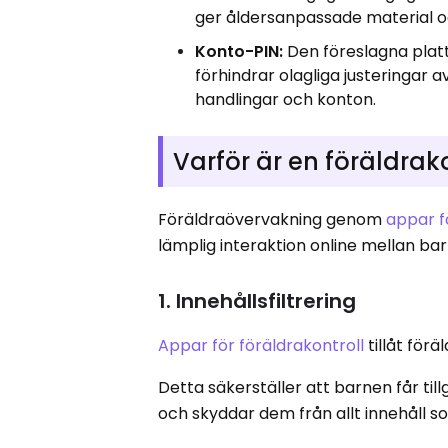
ger åldersanpassade material oc
Konto-PIN:
Den föreslagna plat
förhindrar olagliga justeringar av
handlingar och konton.
Varför är en föräldra
Föräldraövervakning genom
appar f
lämplig interaktion online mellan ba
1. Innehållsfiltrering
Appar för föräldrakontroll
tillåt för
Detta säkerställer att barnen får til
och skyddar dem från allt innehåll so