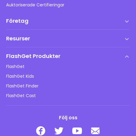
Auktoriserade Certifieringar
Företag
Användarvillkor
Resurser
Slutanvändarlicensavtal
Hjälpcenter
DMCA-policy
FlashGet Produkter
Hur man
Integritetspolicy
FlashGet
Blogg
FlashGet Kids
Reklampolicyer
Barns onlinesäkerhet
FlashGet Finder
Sälj inte min information
Ladda ner
FlashGet Cast
Följ oss