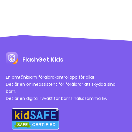
FlashGet Kids
En omtänksam föräldrakontrollapp för alla!
Det är en onlineassistent för föräldrar att skydda sina
barn.
Det är en digital livvakt för barns hälsosamma liv.