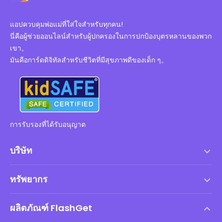
แอปควบคุมพ่อแม่ที่ใส่ใจสำหรับทุกคน!
นี่คือผู้ช่วยออนไลน์สำหรับผู้ปกครองในการปกป้องบุตรหลานของพวก
เขา。
มันคือการ์ดดิจิทัลสำหรับชีวิตที่มีสุขภาพดีของเด็ก ๆ。
การรับรองที่ได้รับอนุญาต
บริษัท
เงื่อนไขการให้บริการ
ทรัพยากร
ข้อตกลงสิทธิ์การใช้งานสำหรับผู้ใช้ปลายทาง
ศูนย์ช่วยเหลือ
นโยบาย DMCA
ผลิตภัณฑ์ FlashGet
วิธี