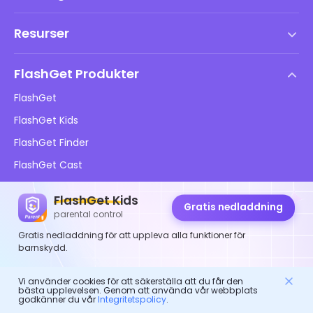
Användarvillkor
Resurser
Slutanvändarlicensavtal
Hjälpcenter
DMCA-policy
FlashGet Produkter
Hur man
Integritetspolicy
FlashGet
Blogg
FlashGet Kids
Reklampolicyer
Barns onlinesäkerhet
FlashGet Finder
Sälj inte min information
Ladda ner
FlashGet Cast
FlashGet Kids
Gratis nedladdning
Följ oss
parental control
Gratis nedladdning för att uppleva alla funktioner för
barnskydd.
Vi använder cookies för att säkerställa att du får den
bästa upplevelsen. Genom att använda vår webbplats
© 2026 Hong Kong FlashGet Network Technology Co., Ltd.
godkänner du vår
Integritetspolicy
.