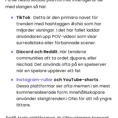
med slangen så här.
TikTok
. Detta är den primära navet för
trenden med hashtaggen #ohio som har
miljarder visningar. I det här fallet laddar
användaren upp POV-videor som visar
surrealistiska eller förbannade scener.
Discord och Reddit.
Här tenderar
communities att ta ordet djupare, eller
nischad. Det används ofta på en spelserver
när en spelare upplever ett fel.
Instagram-rullar
och YouTube-shorts
.
Dessa plattformar ser ofta memen i sin mest
kommersialiserade form. Innehållsskapare
använder slangtrenden i Ohio för att nå yngre
tittare.
Ändå, trots plattformen, är Ohio-slangen koncent