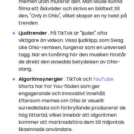
memen utan muterar den. Man skulle kunna
filma ett åskväder och skriva en bildtext till
den, "Only in Ohio", vilket skapar en ny twist på
trenden.
Ljudtrender
. På TikTok är "ljudet" ofta
viktigare än videon. Vissa ljudklipp, som Swag
Like Ohio-remixen, fungerar som en universell
tagg. När en tonåring hör den musiken förstår
de direkt den avsedda betydelsen av Ohio-
slang.
Algoritmsynergier
. TikTok och
YouTube
Shorts har For You-flöden som ger
engagerande och innovativt innehåll.
Eftersom memes om Ohio är visuellt
surrealistiska och förbryllande producerar de
hög tittartid, vilket innebär att algoritmen
kommer att marknadsföra dem till miljontals
likasinnade användare.