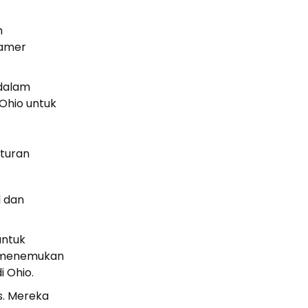
h
gamer
 dalam
Ohio untuk
aturan
l dan
untuk
g menemukan
 Ohio.
s. Mereka