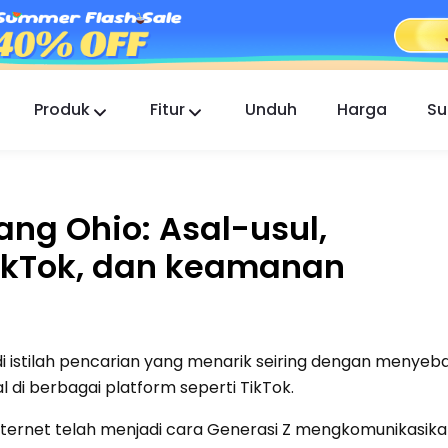
Produk
Fitur
Unduh
Harga
Su
FlashGet Kids
Aplikasi Kontrol Orang Tua yang Peduli untuk
Semua.
lang Ohio: Asal-usul,
FlashGet Finder
ikTok, dan keamanan
Keamanan anti-pencurian ponsel Anda,
tanggung jawab kami.
i istilah pencarian yang menarik seiring dengan menyeb
di berbagai platform seperti TikTok.
ternet telah menjadi cara Generasi Z mengkomunikasikan