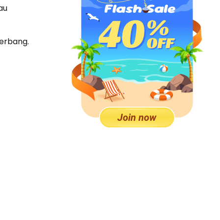
au
terbang.