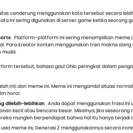
unitas cenderung menggunakan kata tersebut secara lebi
Kata ini sering digunakan di server game ketika seorang 
orts
. Platform-platform ini sering menampilkan meme
al. Para kreator konten menggunakan tren makna slang 
h muda.
atform tersebut, bahasa gaul Ohio peringkat dalam peng
alah inti dari meme ini. Meme ini mengambil situasi norma
lm horor.
ng dilebih-lebihkan
. Anda dapat menggunakan frasa ini 
n kecil atau bencana besar. Misalnya, jika seseoran
eka mungkin berpendapat bahwa hal itu hanya terjadi di
 usia meme ini, Generasi Z menggunakannya secara ironi