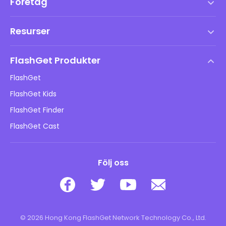
Företag
Användarvillkor
Resurser
Slutanvändarlicensavtal
Hjälpcenter
DMCA-policy
FlashGet Produkter
Hur man
Integritetspolicy
FlashGet
Blogg
FlashGet Kids
Reklampolicyer
Barns onlinesäkerhet
FlashGet Finder
Sälj inte min information
Ladda ner
FlashGet Cast
Följ oss
© 2026 Hong Kong FlashGet Network Technology Co., Ltd.