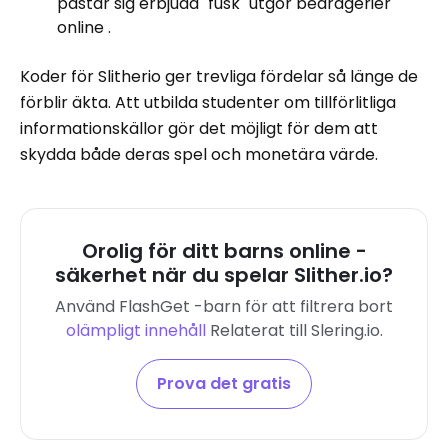
påstår sig erbjuda "fusk" utgör bedrägerier
online .
Koder för Slitherio ger trevliga fördelar så länge de
förblir äkta. Att utbilda studenter om tillförlitliga
informationskällor gör det möjligt för dem att
skydda både deras spel och monetära värde.
Orolig för ditt barns online -
säkerhet när du spelar Slither.io?
Använd FlashGet -barn för att filtrera bort
olämpligt innehåll
Relaterat till Slering.io.
Prova det gratis