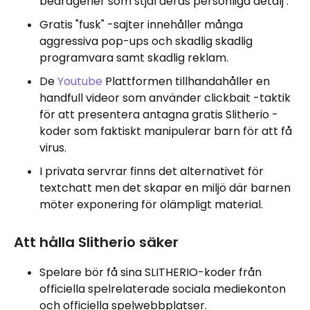
bedrägerier som stjäl deras personliga detalj .
Gratis "fusk" -sajter innehåller många
aggressiva pop-ups och skadlig skadlig
programvara samt skadlig reklam.
De
Youtube
Plattformen tillhandahåller en
handfull videor som använder clickbait -taktik
för att presentera antagna gratis Slitherio -
koder som faktiskt manipulerar barn för att få
virus.
I privata servrar finns det alternativet för
textchatt men det skapar en miljö där barnen
möter exponering för olämpligt material.
Att hålla Slitherio säker
Spelare bör få sina SLITHERIO-koder från
officiella spelrelaterade sociala mediekonton
och officiella spelwebbplatser.