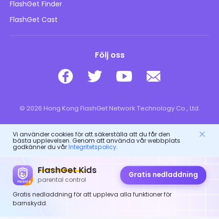
Barns onlinesäkerhet
FlashGet Finder
Sälj inte min information
Ladda ner
FlashGet Cast
Följ oss
© 2026 Hong Kong FlashGet Network Technology Co., Ltd.
Vi använder cookies för att säkerställa att du får den
bästa upplevelsen. Genom att använda vår webbplats
godkänner du vår
Integritetspolicy
.
FlashGet Kids
Gratis nedladdning
parental control
Gratis nedladdning för att uppleva alla funktioner för
barnskydd.