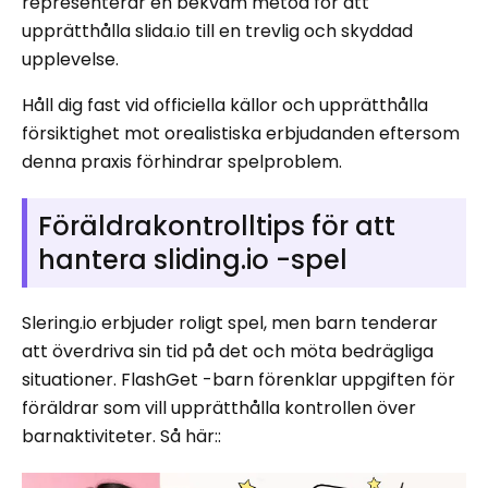
representerar en bekväm metod för att
upprätthålla slida.io till en trevlig och skyddad
upplevelse.
Håll dig fast vid officiella källor och upprätthålla
försiktighet mot orealistiska erbjudanden eftersom
denna praxis förhindrar spelproblem.
Föräldrakontrolltips för att
hantera sliding.io -spel
Slering.io erbjuder roligt spel, men barn tenderar
att överdriva sin tid på det och möta bedrägliga
situationer. FlashGet -barn förenklar uppgiften för
föräldrar som vill upprätthålla kontrollen över
barnaktiviteter. Så här::