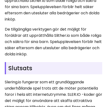
upprätthålla Slither.io som både roliga och säkra
för sina barn. Spelupplevelsen förblir helt säker
eftersom den utesluter alla bedrägerier och dolda
inköp.
De tillgängliga verktygen gör det möjligt för
föräldrar att upprätthålla Slither.io som både roliga
och säkra för sina barn. Spelupplevelsen förblir helt
säker eftersom den utesluter alla bedrägerier och
dolda inköp.
Slutsats
Slering.io fungerar som ett grundläggande
underhållande spel trots att de möter potentiella
faror i hela sitt internetutrymme. SLER.IO -koder gör
det möjligt för användare att skaffa attraktiva
skinn genom tillbehör, även om det finns många