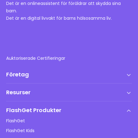
Det är en onlineassistent för föräldrar att skydda sina
barn.
Det är en digital livvakt för barns hälsosamma liv.
Auktoriserade Certifieringar
Företag
Användarvillkor
Resurser
Slutanvändarlicensavtal
Hjälpcenter
DMCA-policy
FlashGet Produkter
Hur man
Integritetspolicy
FlashGet
Blogg
FlashGet Kids
Reklampolicyer