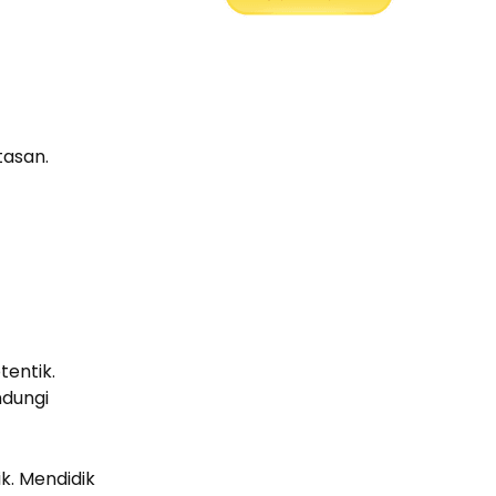
tasan.
entik.
ndungi
. Mendidik