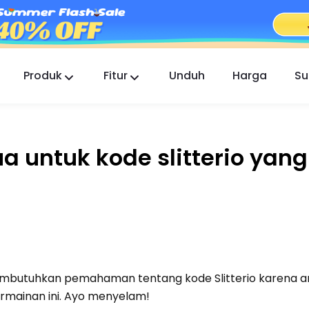
Produk
Fitur
Unduh
Harga
Su
FlashGet Kids
Aplikasi Kontrol Orang Tua yang Peduli untuk
Semua.
a untuk kode slitterio yang
FlashGet Finder
Keamanan anti-pencurian ponsel Anda,
tanggung jawab kami.
membutuhkan pemahaman tentang kode Slitterio karena 
ermainan ini. Ayo menyelam!