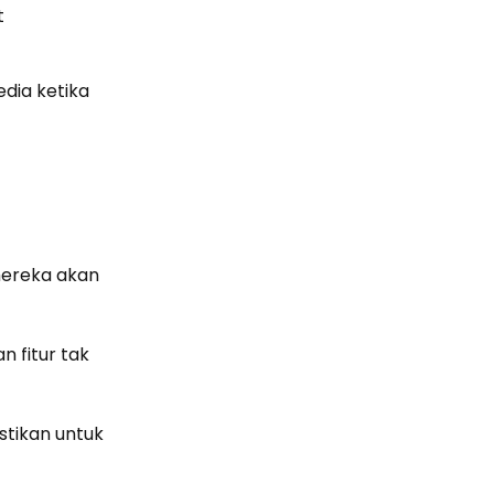
t
edia ketika
 mereka akan
 fitur tak
stikan untuk