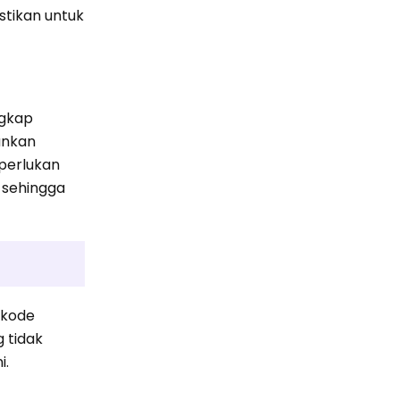
stikan untuk
ngkap
ankan
perlukan
 sehingga
 kode
 tidak
i.