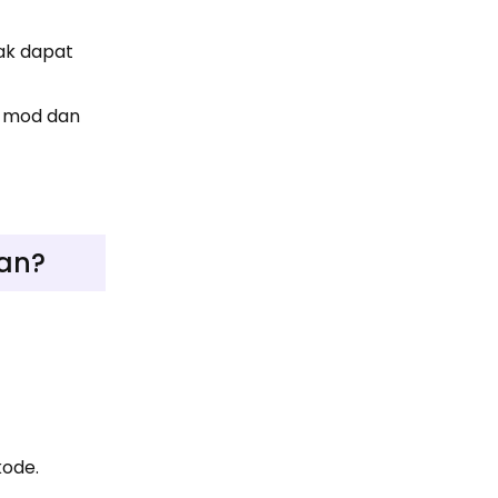
dak dapat
e mod dan
an?
kode.