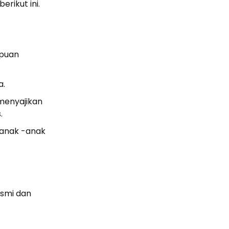
erikut ini.
ipuan
a.
menyajikan
.
a anak -anak
esmi dan