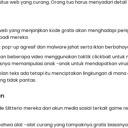
 situs web yang curang. Orang tua harus menyadari detail b
 web yang menjanjikan kode gratis akan menghadapi pen
ibadi mereka.
yak pop-up agresif dan malware jahat serta iklan berbahay
n beberapa video menggunakan taktik clickbait untuk 
arusnya memanipulasi anak -anak untuk mendapatkan virus
brolan teks ada tetapi itu menciptakan lingkungan di man
g tidak pantas.
an
Slitterio mereka dari akun media sosial terkait game r
hwa alat -alat curang yang tampaknya gratis biasanya