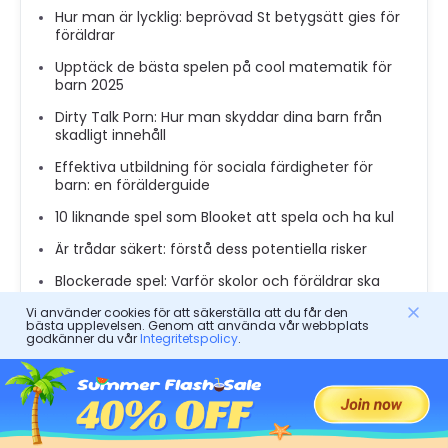
Hur man är lycklig: beprövad St betygsätt gies för
föräldrar
Upptäck de bästa spelen på cool matematik för
barn 2025
Dirty Talk Porn: Hur man skyddar dina barn från
skadligt innehåll
Effektiva utbildning för sociala färdigheter för
barn: en förälderguide
10 liknande spel som Blooket att spela och ha kul
Är trådar säkert: förstå dess potentiella risker
Blockerade spel: Varför skolor och föräldrar ska
bry sig
Vi använder cookies för att säkerställa att du får den
bästa upplevelsen. Genom att använda vår webbplats
Bästa online -timer för barn: En guide för att
godkänner du vår
Integritetspolicy
.
hantera skärmtid
Är robinhood säkert: Vad ska föräldrar veta om
tonåringinvesteringar
Vad är förbannad text och hur man använder