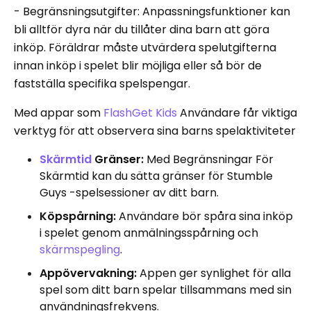
- Begränsningsutgifter: Anpassningsfunktioner kan
bli alltför dyra när du tillåter dina barn att göra
inköp. Föräldrar måste utvärdera spelutgifterna
innan inköp i spelet blir möjliga eller så bör de
fastställa specifika spelspengar.
Med appar som
FlashGet Kids
Användare får viktiga
verktyg för att observera sina barns spelaktiviteter
Skärmtid
Gränser:
Med Begränsningar För
Skärmtid kan du sätta gränser för Stumble
Guys -spelsessioner av ditt barn.
Köpspårning:
Användare bör spåra sina inköp
i spelet genom anmälningsspårning och
skärmspegling
.
Appövervakning:
Appen ger synlighet för alla
spel som ditt barn spelar tillsammans med sin
användningsfrekvens.