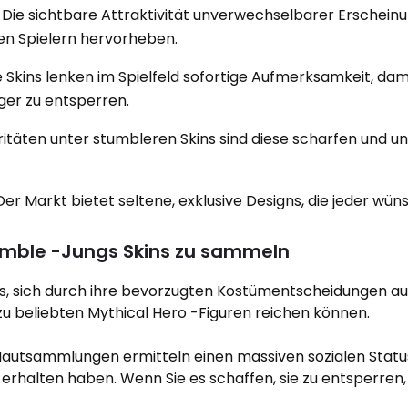
 Die sichtbare Attraktivität unverwechselbarer Erscheinu
en Spielern hervorheben.
 Skins lenken im Spielfeld sofortige Aufmerksamkeit, da
ger zu entsperren.
aritäten unter stumbleren Skins sind diese scharfen und u
Der Markt bietet seltene, exklusive Designs, die jeder wün
umble -Jungs Skins zu sammeln
es, sich durch ihre bevorzugten Kostümentscheidungen a
n zu beliebten Mythical Hero -Figuren reichen können.
Hautsammlungen ermitteln einen massiven sozialen Status
 erhalten haben. Wenn Sie es schaffen, sie zu entsperren,
.