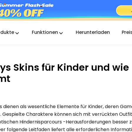
odukte
Funktionen
Herunterladen
Prei
FlashGet Kids
Eine fürsorgliche App zur elterlichen Kontrolle für
alle.
ys Skins für Kinder und wi
FlashGet Finder
mt
Die Diebstahlsicherung Ihres Handys, unsere
Verantwortung.
ns dienen als wesentliche Elemente für Kinder, deren Gam
 Gespielte Charaktere können sich mit verrückten Outfi
aotischen Hindernisparcours -Herausforderungen besser 
r folgende Leitfaden liefert alle erforderlichen Informat