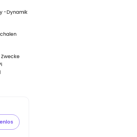
lay -Dynamik
schalen
le Zwecke
i
d
tenlos