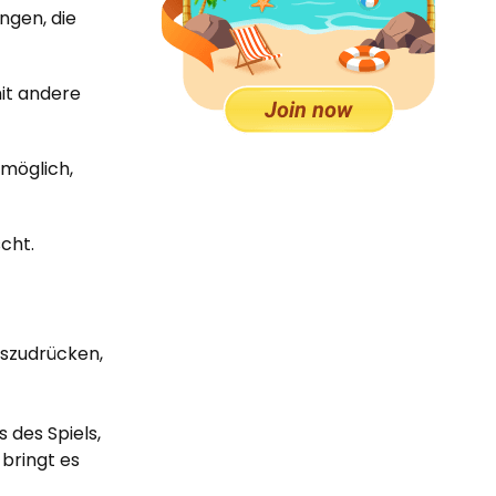
ngen, die
mit andere
nmöglich,
scht.
uszudrücken,
 des Spiels,
 bringt es