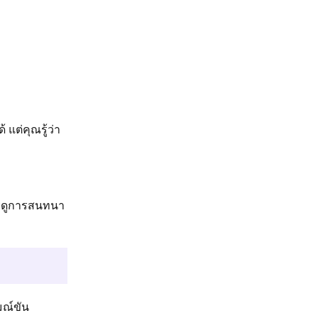
แต่คุณรู้ว่า
ารดูการสนทนา
มณ์ขัน