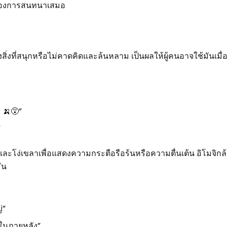
ทของการสนทนาเสมอ
งสิ่งที่สนุกหรือไม่คาดคิดและล้นหลาม เป็นผลให้ผู้คนอาจใช้มันเมื
 🍌😵”
”
ละโง่เขลาเพื่อแสดงความกระตือรือร้นหรือความตื่นเต้น อิโมจิกล้
ัน
่”
ณในภายหลัง”