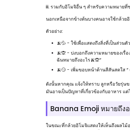
iii. รวมกับอิโมจิอื่น ๆ สำหรับความหมายที่ซ
นอกเหนือจากข้างต้นบางคนอาจใช้กล้วยอิโมจิ
ตัวอย่าง:
🍌💦 - ใช้เพื่อแสดงถึงสิ่งที่เป็นส่วนต
🍌🙊 - บ่งบอกถึงความหมายของเรื่องต
ฉันหมายถึงอะไร🍌🙊”
🍌😏 - เพิ่มขอบหน้าด้านสีสันสดใส “
ดังนั้นหากคุณ แจ้งให้ทราบ ลูกหรือวัยร
มันอาจเป็นปัญหาที่เกี่ยวข้องกับอาหาร แต
Banana Emoji หมายถึง
ในขณะที่กล้วยอิโมจิแสดงให้เห็นถึงผลไม