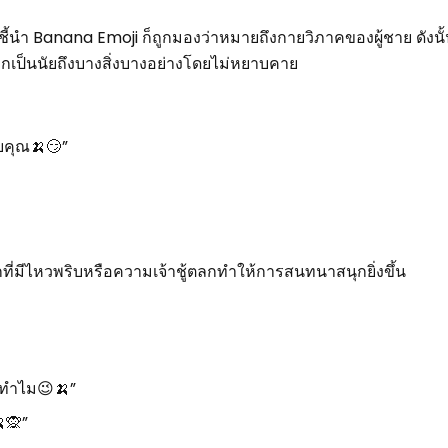
ีการชี้นำ Banana Emoji ก็ถูกมองว่าหมายถึงกายวิภาคของผู้ชาย ดังนั้
บอกเป็นนัยถึงบางสิ่งบางอย่างโดยไม่หยาบคาย
บคุณ🍌😏”
ลกที่มีไหวพริบหรือความเจ้าชู้ตลกทำให้การสนทนาสนุกยิ่งขึ้น
่าทำไม😉🍌”
🙊”