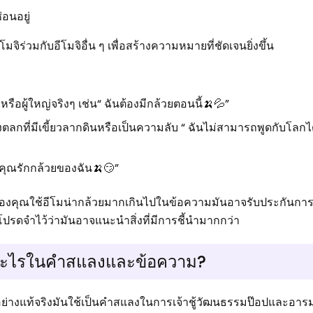
่อนอยู่
ร่วมกับอีโมจิอื่น ๆ เพื่อสร้างความหมายที่ชัดเจนยิ่งขึ้น
ัวหรือผู้ใหญ่จริงๆ เช่น“ ฉันต้องมีกล้วยตอนนี้🍌💦”
ลกที่มีเขี้ยวลากดินหรือเป็นความลับ “ ฉันไม่สามารถพูดกับโลกได้ 
 คุณรักกล้วยของฉัน🍌😏”
ุ่นของคุณใช้อีโมน่ากล้วยมากเกินไปในข้อความมันอาจรับประกันก
่โปรดจำไว้ว่ามันอาจแนะนำสิ่งที่มีการชี้นำมากกว่า
อะไรในคำสแลงและข้อความ?
้อย่างแท้จริงมันใช้เป็นคำสแลงในการเจ้าชู้วัฒนธรรมป๊อปและอาร