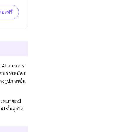
ลองฟรี
คร AI และการ
ะดับการสมัคร
างรูปภาพขั้น
ครสมาชิกมี
I ขั้นสูงได้
ม