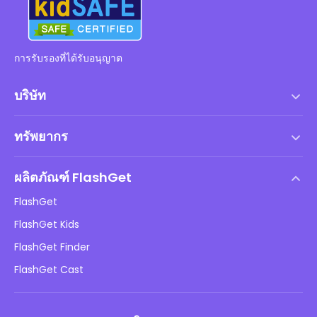
การรับรองที่ได้รับอนุญาต
บริษัท
เงื่อนไขการให้บริการ
ทรัพยากร
ข้อตกลงสิทธิ์การใช้งานสำหรับผู้ใช้ปลายทาง
ศูนย์ช่วยเหลือ
นโยบาย DMCA
ผลิตภัณฑ์ FlashGet
วิธี
นโยบายความเป็นส่วนตัว
FlashGet
บล็อก
FlashGet Kids
นโยบายการโฆษณา
ความปลอดภัยของเด็กออนไลน์
FlashGet Finder
อย่าขายข้อมูลของฉัน
ดาวน์โหลด
FlashGet Cast