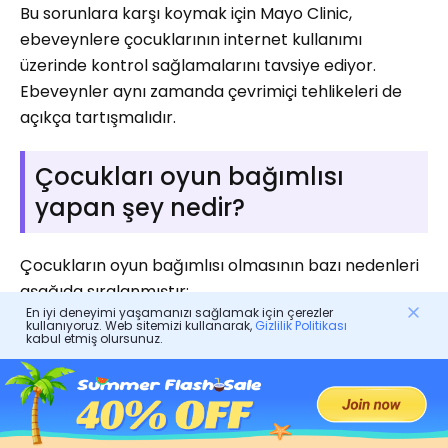
Bu sorunlara karşı koymak için Mayo Clinic,
ebeveynlere çocuklarının internet kullanımı
üzerinde kontrol sağlamalarını tavsiye ediyor.
Ebeveynler aynı zamanda çevrimiçi tehlikeleri de
açıkça tartışmalıdır.
Çocukları oyun bağımlısı
yapan şey nedir?
Çocukların oyun bağımlısı olmasının bazı nedenleri
aşağıda sıralanmıştır:
En iyi deneyimi yaşamanızı sağlamak için çerezler
kullanıyoruz. Web sitemizi kullanarak,
Gizlilik Politikası
Çocuklar kazanmak ve bir numara olmak
kabul etmiş olursunuz.
istediklerinde daha fazla saat ve sıklıkla
oynarlar.
Güzel renkler ve mükemmel müzikler, oyunları
daha da çekici kılıyor.