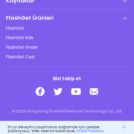
Kaynaklar
Son Kullanıcı Lisans Anlaşması
Yardım Merkezi
DMCA Politikası
FlashGet Ürünleri
Nasıl
Gizlilik Politikası
FlashGet
Blog
FlashGet Kids
Reklam Politikaları
Çocukların Çevrimiçi Güvenliği
FlashGet Finder
Bilgilerimi Satma
İndir
FlashGet Cast
Bizi takip et
© 2026 Hong Kong FlashGet Network Technology Co., Ltd.
En iyi deneyimi yaşamanızı sağlamak için çerezler
kullanıyoruz. Web sitemizi kullanarak,
Gizlilik Politikası