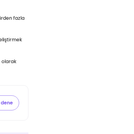
 birden fazla
geliştirmek
m olarak
 dene