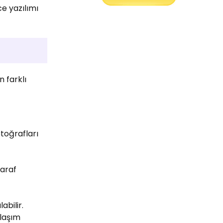
e yazılımı
n farklı
fotoğrafları
taraf
abilir.
ylaşım