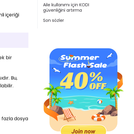
Aile kullanımı için KODI
güvenliğini artırma
i içeriği
Son sözler
ek bir
dır. Bu,
abilir.
n fazla dosya