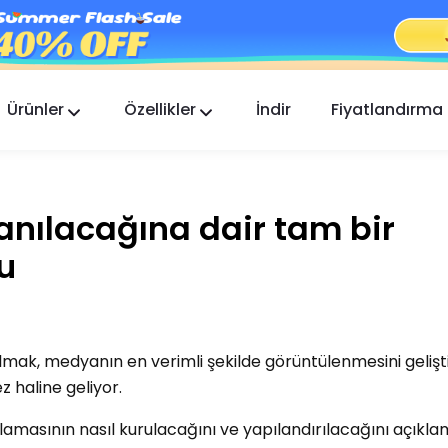
Ürünler
Özellikler
İndir
Fiyatlandırma
FlashGet Kids
Herkes için Şefkatli Bir Ebeveyn Kontrol
Uygulaması.
lanılacağına dair tam bir
FlashGet Finder
zu
Telefonunuzun hırsızlık önleme güvenliği, bizim
sorumluluğumuz.
lmak, medyanın en verimli şekilde görüntülenmesini geliştir
z haline geliyor.
ulamasının nasıl kurulacağını ve yapılandırılacağını açıkl