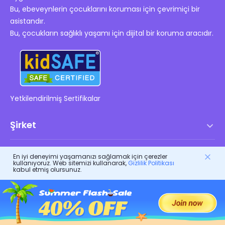
Bu, ebeveynlerin çocuklarını koruması için çevrimiçi bir
asistandır.
Bu, çocukların sağlıklı yaşamı için dijital bir koruma aracıdır.
Yetkilendirilmiş Sertifikalar
Şirket
Hizmet Şartları
Kaynaklar
En iyi deneyimi yaşamanızı sağlamak için çerezler
Son Kullanıcı Lisans Anlaşması
kullanıyoruz. Web sitemizi kullanarak,
Gizlilik Politikası
kabul etmiş olursunuz.
Yardım Merkezi
DMCA Politikası
FlashGet Ürünleri
Nasıl
Gizlilik Politikası
FlashGet
Blog
FlashGet Kids
Reklam Politikaları