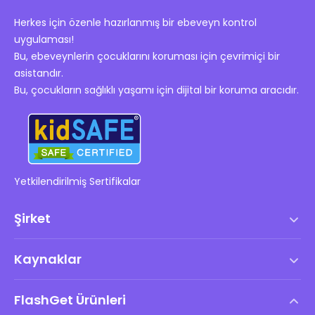
Herkes için özenle hazırlanmış bir ebeveyn kontrol
uygulaması!
Bu, ebeveynlerin çocuklarını koruması için çevrimiçi bir
asistandır.
Bu, çocukların sağlıklı yaşamı için dijital bir koruma aracıdır.
Yetkilendirilmiş Sertifikalar
Şirket
Hizmet Şartları
Kaynaklar
Son Kullanıcı Lisans Anlaşması
Yardım Merkezi
DMCA Politikası
FlashGet Ürünleri
Nasıl