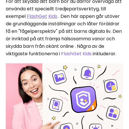
För att skydda ditt barn bör du därför överväga att
använda ett speciellt tredjepartsverktyg, till
exempel
FlashGet
Kids
. Den här appen går utöver
de grundläggande inställningar och låter föräldrar
få en "fågelperspektiv" på sitt barns digitala liv. Den
är inriktad på att främja hälsosamma vanor och
skydda barn från okänt online . Några av de
viktigaste funktionerna i
FlashGet
Kids
inkluderar.