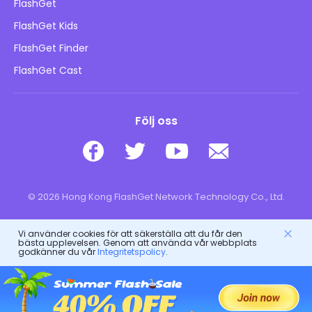
Integritetspolicy
FlashGet
Blogg
FlashGet Kids
Reklampolicyer
Barns onlinesäkerhet
FlashGet Finder
Sälj inte min information
Ladda ner
FlashGet Cast
Följ oss
© 2026 Hong Kong FlashGet Network Technology Co., Ltd.
Vi använder cookies för att säkerställa att du får den
bästa upplevelsen. Genom att använda vår webbplats
godkänner du vår
Integritetspolicy
.