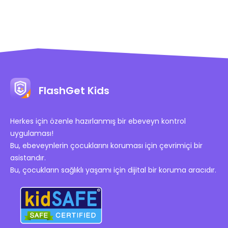
FlashGet Kids
Herkes için özenle hazırlanmış bir ebeveyn kontrol
uygulaması!
Bu, ebeveynlerin çocuklarını koruması için çevrimiçi bir
asistandır.
Bu, çocukların sağlıklı yaşamı için dijital bir koruma aracıdır.