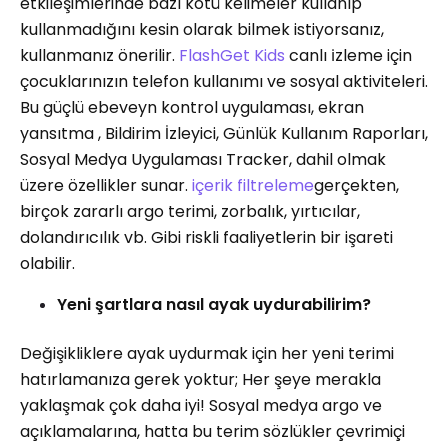
etkileşimlerinde bazı kötü kelimeler kullanıp
kullanmadığını kesin olarak bilmek istiyorsanız,
kullanmanız önerilir.
FlashGet Kids
canlı i̇zleme için
çocuklarınızın telefon kullanımı ve sosyal aktiviteleri.
Bu güçlü ebeveyn kontrol uygulaması, ekran
yansıtma , Bildirim İzleyici, Günlük Kullanım Raporları,
Sosyal Medya Uygulaması Tracker, dahil olmak
üzere özellikler sunar.
içerik filtreleme
gerçekten,
birçok zararlı argo terimi, zorbalık, yırtıcılar,
dolandırıcılık vb. Gibi riskli faaliyetlerin bir işareti
olabilir.
Yeni şartlara nasıl ayak uydurabilirim?
Değişikliklere ayak uydurmak için her yeni terimi
hatırlamanıza gerek yoktur; Her şeye merakla
yaklaşmak çok daha iyi! Sosyal medya argo ve
açıklamalarına, hatta bu terim sözlükler çevrimiçi