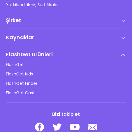
Yetkilendirilmiş Sertifikalar
Şirket
Hizmet Şartları
Kaynaklar
Son Kullanıcı Lisans Anlaşması
Yardım Merkezi
DMCA Politikası
FlashGet Ürünleri
Nasıl
Gizlilik Politikası
FlashGet
Blog
FlashGet Kids
Reklam Politikaları
Çocukların Çevrimiçi Güvenliği
FlashGet Finder
Bilgilerimi Satma
İndir
FlashGet Cast
Bizi takip et