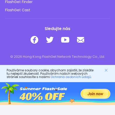
Bezpečnost dětí online
FlashGet Finder
Neprodávejte mé informace
Stáhnout
FlashGet Cast
Sledujte nás
© 2026 Hong Kong FlashGet Network Technology Co., Ltd.
Používáme soubory cookie, abychom zajistili, že získáte
tu nejlepší zkušenost. Používáním našich webových
stránek souhlasíte s našimi
Ochrana osobních údajů
.