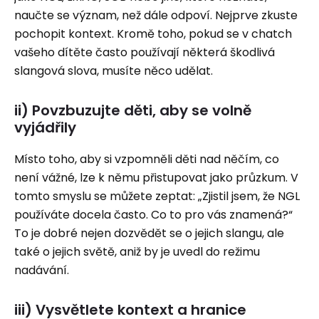
naučte se význam, než dále odpoví. Nejprve zkuste
pochopit kontext. Kromě toho, pokud se v chatch
vašeho dítěte často používají některá škodlivá
slangová slova, musíte něco udělat.
ii) Povzbuzujte děti, aby se volně
vyjádřily
Místo toho, aby si vzpomněli děti nad něčím, co
není vážné, lze k němu přistupovat jako průzkum. V
tomto smyslu se můžete zeptat: „Zjistil jsem, že NGL
používáte docela často. Co to pro vás znamená?“
To je dobré nejen dozvědět se o jejich slangu, ale
také o jejich světě, aniž by je uvedl do režimu
nadávání.
iii) Vysvětlete kontext a hranice