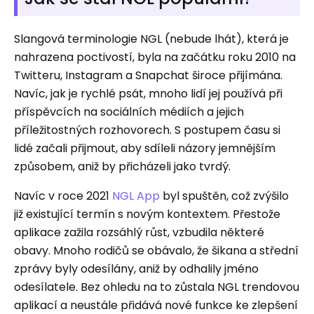
Slangová terminologie NGL (nebude lhát), která je
nahrazena poctivostí, byla na začátku roku 2010 na
Twitteru, Instagram a Snapchat široce přijímána.
Navíc, jak je rychlé psát, mnoho lidí jej používá při
příspěvcích na sociálních médiích a jejich
příležitostných rozhovorech. S postupem času si
lidé začali přijmout, aby sdíleli názory jemnějším
způsobem, aniž by přicházeli jako tvrdý.
Navíc v roce 2021
NGL App
byl spuštěn, což zvýšilo
již existující termín s novým kontextem. Přestože
aplikace zažila rozsáhlý růst, vzbudila některé
obavy. Mnoho rodičů se obávalo, že šikana a střední
zprávy byly odesílány, aniž by odhalily jméno
odesílatele. Bez ohledu na to zůstala NGL trendovou
aplikací a neustále přidává nové funkce ke zlepšení