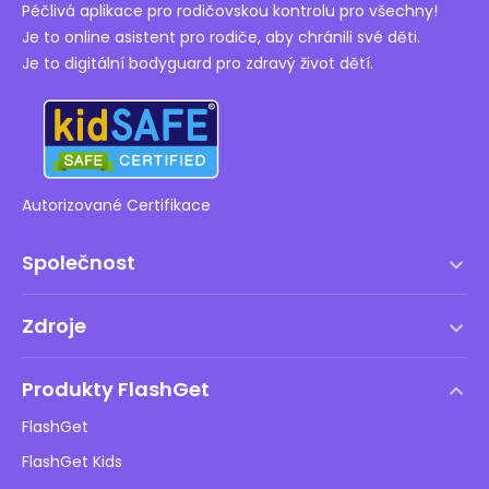
Péčlivá aplikace pro rodičovskou kontrolu pro všechny!
Je to online asistent pro rodiče, aby chránili své děti.
Je to digitální bodyguard pro zdravý život dětí.
Autorizované Certifikace
Společnost
Podmínky služby
Zdroje
Licenční smlouva s koncovým uživatelem
Centrum nápovědy
Zásady DMCA
Produkty FlashGet
Jak na to
Ochrana osobních údajů
FlashGet
Blog
FlashGet Kids
Reklamní zásady