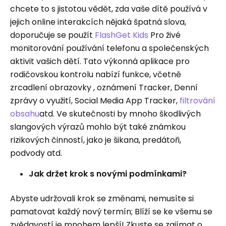
chcete to s jistotou vědět, zda vaše dítě používá v
jejich online interakcích nějaká špatná slova,
doporučuje se použít
FlashGet Kids
Pro živé
monitorování používání telefonu a společenských
aktivit vašich dětí. Tato výkonná aplikace pro
rodičovskou kontrolu nabízí funkce, včetně
zrcadlení obrazovky , oznámení Tracker, Denní
zprávy o využití, Social Media App Tracker,
filtrování
obsahu
atd. Ve skutečnosti by mnoho škodlivých
slangových výrazů mohlo být také známkou
rizikových činností, jako je šikana, predátoři,
podvody atd.
Jak držet krok s novými podmínkami?
Abyste udržovali krok se změnami, nemusíte si
pamatovat každý nový termín; Blíží se ke všemu se
zvědavostí je mnohem lepší! Zkuste se zajímat o