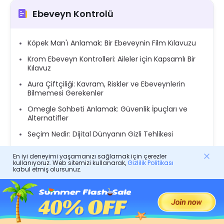
Ebeveyn Kontrolü
Köpek Man'ı Anlamak: Bir Ebeveynin Film Kılavuzu
Krom Ebeveyn Kontrolleri: Aileler için Kapsamlı Bir
Kılavuz
Aura Çiftçiliği: Kavram, Riskler ve Ebeveynlerin
Bilmemesi Gerekenler
Omegle Sohbeti Anlamak: Güvenlik İpuçları ve
Alternatifler
Seçim Nedir: Dijital Dünyanın Gizli Tehlikesi
2025'te Tiktok'ta en çok takip edilen kişi: Şöhret ve
En iyi deneyimi yaşamanızı sağlamak için çerezler
Trends
kullanıyoruz. Web sitemizi kullanarak,
Gizlilik Politikası
kabul etmiş olursunuz.
Doki Doki Edebiyat Kulübü: Görsel roman hissi
çözülmesi
Yaramaz Bear gibi Oyunlar: 10 Twisted ve Eğlenceli
Alternatifler