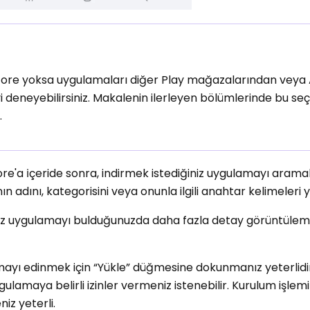
Store yoksa uygulamaları diğer Play mağazalarından veya
i deneyebilirsiniz. Makalenin ilerleyen bölümlerinde bu se
.
re'a i̇çeride sonra, indirmek istediğiniz uygulamayı aramak
dını, kategorisini veya onunla ilgili anahtar kelimeleri ya
niz uygulamayı bulduğunuzda daha fazla detay görüntüleme
ayı edinmek için “Yükle” düğmesine dokunmanız yeterlidi
gulamaya belirli izinler vermeniz istenebilir. Kurulum işlem
niz yeterli.