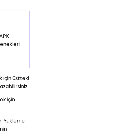
 APK
çenekleri
 için üstteki
zabilirsiniz.
k için
r. Yükleme
inin