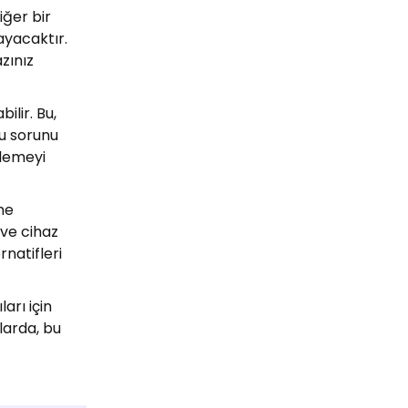
iğer bir
ayacaktır.
zınız
ilir. Bu,
u sorunu
llemeyi
me
 ve cihaz
rnatifleri
arı için
mlarda, bu