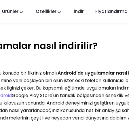
Ürünler
Özellikler
İndir
Fiyatlandırma
FlashGet Kids
Herkes için Şefkatli Bir Ebeveyn Kontrol
Uygulaması.
malar nasıl indirilir?
FlashGet Finder
Telefonunuzun hırsızlık önleme güvenliği, bizim
sorumluluğumuz.
konuda bir fikriniz olmalı.
Android'de uygulamalar nasıl in
ine yeni başlayan biri olun ister eski telefon kullanıcısı o
mek ilginizi çeker. Bu kapsamlı eğitimde, uygulamaları indi
droid
Google Play Store'un tanıdık bölgesinden esneklik 
u kılavuzun sonunda, Android deneyiminizi geliştiren uygu
dan nasıl yararlanacağınız konusunda net bir anlayışa sa
indirmelerinin çeşitli ve heyecan verici dünyasına dalalım 