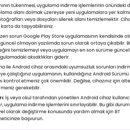
nın tükenmesi, uygulama indirme işlemlerinin önündeki d
polama alanı dolmak üzereyse yeni uygulamalara yer kalm
toğrafları veya dosyaları silerek alanı temizlemektir. Ciha
 karta da taşıyabilirsiniz.
zen sorun Google Play Store uygulamasının kendisinde olab
üncel olmayan yazılımda sorun olarak ortaya çıkabilir. B
lleğini temizlemeyi veya uygulamayı en son sürüme günce
gulamadaki aksaklıkları giderir.
a ile Android cihaz arasındaki uyumsuzluk sorunları indir
meye çalıştığınız uygulamanın, kullandığınız Android Sürümü
kontrol etmeniz çok önemlidir. Değilse, cihazınız için alte
meniz gerekebilir.
ı:
İş veya okul tarafından yönetilen Android cihaz kullanıcıl
ar, uygulama indirme işlemlerini sınırlayabilir. Bu gibi duru
yel olarak değiştirme konusunda yardım almak için BT
eticinize başvurun.