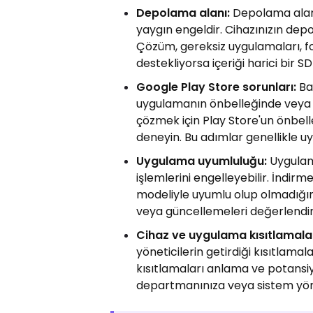
Depolama alanı:
Depolama alanı
yaygın engeldir. Cihazınızın de
Çözüm, gereksiz uygulamaları, fo
destekliyorsa içeriği harici bir SD
Google Play Store sorunları:
Ba
uygulamanın önbelleğinde veya g
çözmek için Play Store'un önbe
deneyin. Bu adımlar genellikle uy
Uygulama uyumluluğu:
Uygulam
işlemlerini engelleyebilir. İndir
modeliyle uyumlu olup olmadığını 
veya güncellemeleri değerlendir
Cihaz ve uygulama kısıtlamalar
yöneticilerin getirdiği kısıtlamal
kısıtlamaları anlama ve potansi
departmanınıza veya sistem yön