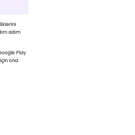
iklerini
adım adım
Google Play
için ona