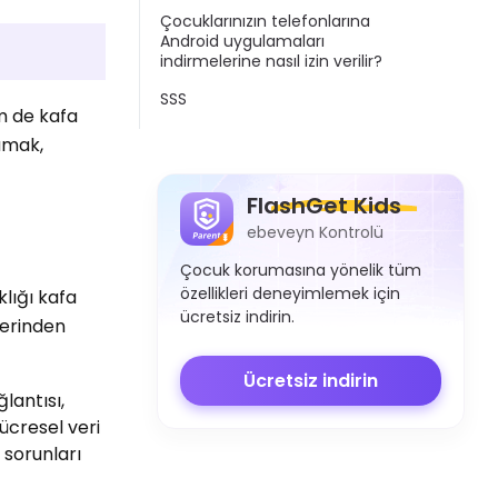
Çocuklarınızın telefonlarına
Android uygulamaları
indirmelerine nasıl izin verilir?
SSS
m de kafa
lamak,
FlashGet Kids
ebeveyn Kontrolü
Çocuk korumasına yönelik tüm
özellikleri deneyimlemek için
klığı kafa
ücretsiz indirin.
lerinden
Ücretsiz indirin
lantısı,
hücresel veri
 sorunları