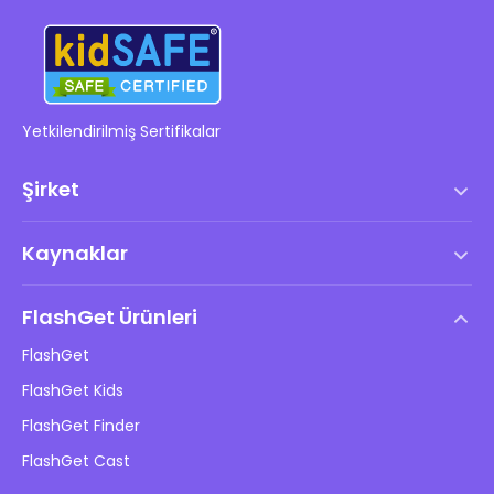
Yetkilendirilmiş Sertifikalar
Şirket
Hizmet Şartları
Kaynaklar
Son Kullanıcı Lisans Anlaşması
Yardım Merkezi
DMCA Politikası
FlashGet Ürünleri
Nasıl
Gizlilik Politikası
FlashGet
Blog
FlashGet Kids
Reklam Politikaları
Çocukların Çevrimiçi Güvenliği
FlashGet Finder
Bilgilerimi Satma
İndir
FlashGet Cast