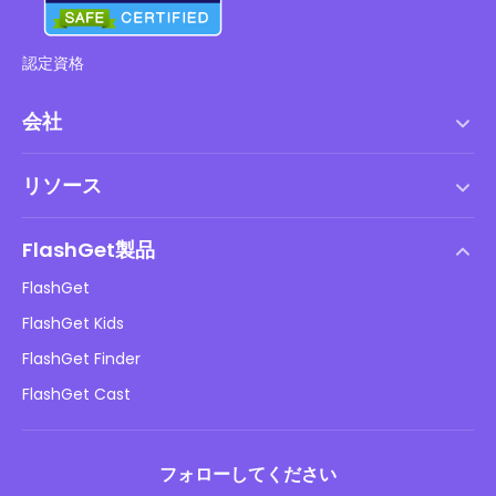
認定資格
会社
利用規約
リソース
エンドユーザーライセンス契約
ヘルプセンター
DMCAポリシー
FlashGet製品
やり方
プライバシーポリシー
FlashGet
ブログ
FlashGet Kids
広告ポリシー
子供のオンラインの安全性
FlashGet Finder
私の情報を販売しないでください
ダウンロード
FlashGet Cast
フォローしてください