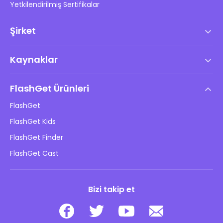
Yetkilendirilmiş Sertifikalar
Şirket
Hizmet Şartları
Kaynaklar
Son Kullanıcı Lisans Anlaşması
Yardım Merkezi
DMCA Politikası
FlashGet Ürünleri
Nasıl
Gizlilik Politikası
FlashGet
Blog
FlashGet Kids
Reklam Politikaları
Çocukların Çevrimiçi Güvenliği
FlashGet Finder
Bilgilerimi Satma
İndir
FlashGet Cast
Bizi takip et