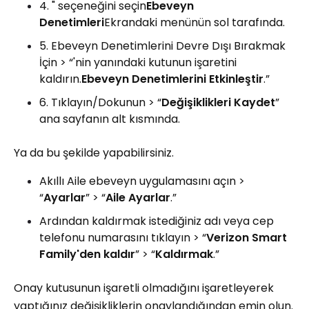
4. " seçeneğini seçin
Ebeveyn
Denetimleri
Ekrandaki menünün sol tarafında.
5. Ebeveyn Denetimlerini Devre Dışı Bırakmak
İçin > “'nin yanındaki kutunun işaretini
kaldırın.
Ebeveyn Denetimlerini Etkinleştir
.”
6. Tıklayın/Dokunun > “
Değişiklikleri Kaydet
”
ana sayfanın alt kısmında.
Ya da bu şekilde yapabilirsiniz.
Akıllı Aile ebeveyn uygulamasını açın >
“
Ayarlar
” > “
Aile Ayarlar
.”
Ardından kaldırmak istediğiniz adı veya cep
telefonu numarasını tıklayın > “
Verizon Smart
Family'den kaldır
” > “
Kaldırmak
.”
Onay kutusunun işaretli olmadığını işaretleyerek
yaptığınız değişikliklerin onaylandığından emin olun.